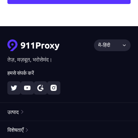
में-हिंदी
तेज़, मज़बूत, भरोसेमंद।
हमसे संपर्क करें
उत्पाद
रेज़िडेंशियल प्रॉक्सीज़
लोकप्रिय
विशेषताएँ
अनलिमिटेड रेज़िडेंशियल प्रॉक्सीज़