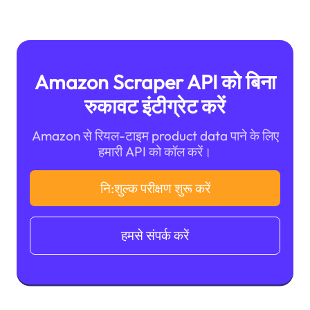
Amazon Scraper API को बिना
रुकावट इंटीग्रेट करें
Amazon से रियल-टाइम product data पाने के लिए
हमारी API को कॉल करें।
नि:शुल्क परीक्षण शुरू करें
हमसे संपर्क करें