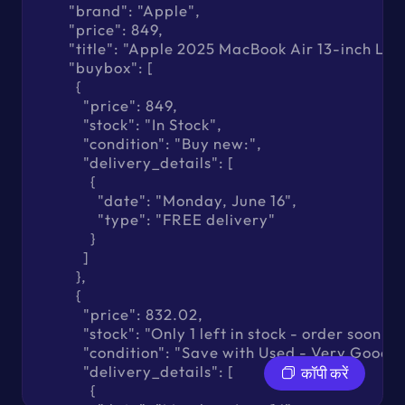
        "brand": "Apple",

        "price": 849,

        "title": "Apple 2025 MacBook Air 13-inch
        "buybox": [

          {

            "price": 849,

            "stock": "In Stock",

            "condition": "Buy new:",

            "delivery_details": [

              {

                "date": "Monday, June 16",

                "type": "FREE delivery"

              }

            ]

          },

          {

            "price": 832.02,

            "stock": "Only 1 left in stock - order soon.",

            "condition": "Save with Used - Very Good",

            "delivery_details": [

कॉपी करें
              {
