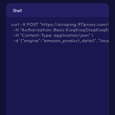
Shell
curl -X POST "https://scraping.911proxy.com/v1/d
  -H "Authorization: Basic KioqKioqOioqKioqKg=="
  -H "Content-Type: application/json" \

  -d '{"engine":"amazon_product_detail","location