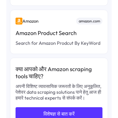
          {

            "title": "Screen Size",

            "description": "13.6 Inches"

          },

Amazon
amazon.com
          {

            "title": "Color",

Amazon Product Search
            "description": "Midnight"

          },

Search for Amazon Prodcut By KeyWord
          {

            "title": "Hard Disk Size",

            "description": "256 GB"

          },

क्या आपको और Amazon scraping
          {

            "title": "CPU Model",

tools चाहिए?
            "description": "Apple M4"

          },

अपनी विशिष्ट व्यावसायिक जरूरतों के लिए अनुकूलित,
          {

पेशेवर data scraping solutions पाने हेतु आज ही
            "title": "Ram Memory Installed Size",

हमारे technical experts से संपर्क करें।
            "description": "16 GB"

          },

विशेषज्ञ से बात करें
          {
