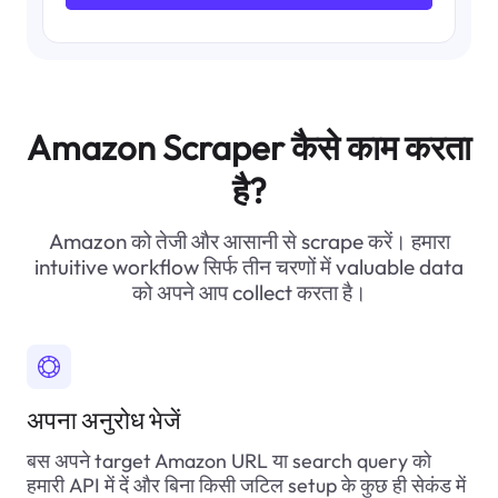
            "title": "Operating System",

            "description": "Mac OS"

          },

          {

            "title": "Special Feature",

            "description": "Fingerprint Reader, Ligh
Amazon Scraper कैसे काम करता
          },

          {

है?
            "title": "Graphics Card Description",

            "description": "Integrated"

          }

Amazon को तेजी और आसानी से scrape करें। हमारा
        ]

intuitive workflow सिर्फ तीन चरणों में valuable data
      }

को अपने आप collect करता है।
    }

  ]

}
अपना अनुरोध भेजें
बस अपने target Amazon URL या search query को
हमारी API में दें और बिना किसी जटिल setup के कुछ ही सेकंड में