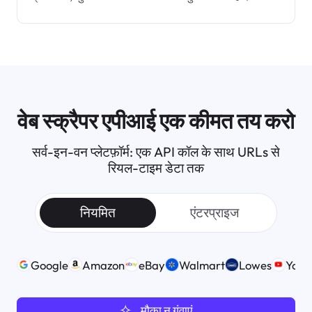
वेब स्क्रैपर एपीआई एक कीमत तय करो
सर्व-इन-वन प्लेटफ़ॉर्म:
एक API कॉल के साथ URLs से
रियल-टाइम डेटा तक
नियमित
एंटरप्राइज
Google
Amazon
eBay
Walmart
Lowes
Yout
मौका न गंवाएं