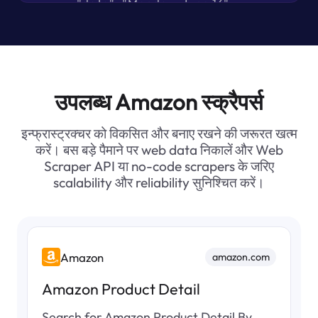
                "date": "Monday, June 16",

                "type": "FREE delivery"

              },

              {

                "date": "Tomorrow, June 12",

                "type": "Or Prime members get FREE d
              },

उपलब्ध Amazon स्क्रैपर्स
              {

                "date": "Monday, June 16",

इन्फ्रास्ट्रक्चर को विकसित और बनाए रखने की जरूरत खत्म
                "type": "FREE delivery"

करें। बस बड़े पैमाने पर web data निकालें और Web
              },

Scraper API या no-code scrapers के जरिए
              {

scalability और reliability सुनिश्चित करें।
                "date": "Saturday, June 14",

                "type": "Or Prime members get FREE d
              }

            ]

          }

        ],

Amazon
amazon.com
        "images": [

Amazon Product Detail
          "https://m.media-amazon.com/images/I
          "https://m.media-amazon.com/images/I
Search for Amazon Product Detail By
          "https://m.media-amazon.com/images/I/