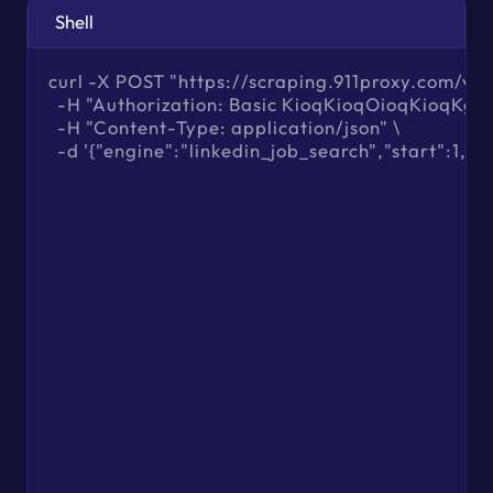
Shell
curl -X POST "https://scraping.911proxy.com/v1/d
  -H "Authorization: Basic KioqKioqOioqKioqKg=="
  -H "Content-Type: application/json" \

  -d '{"engine":"linkedin_job_search","start":1,"j