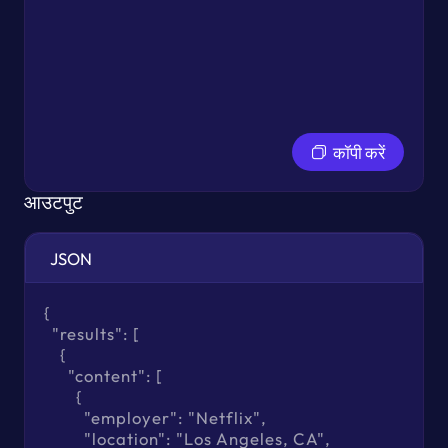
कॉपी करें
आउटपुट
JSON
{

  "results": [

    {

      "content": [

        {

          "employer": "Netflix",

          "location": "Los Angeles, CA",
