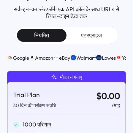
सर्व-इन-वन प्लेटफ़ॉर्म:
एक API कॉल के साथ URLs से
रियल-टाइम डेटा तक
नियमित
एंटरप्राइज
Google
Amazon
eBay
Walmart
Lowes
Yout
मौका न गंवाएं
Trial Plan
$0.00
/माह
30 दिन की परीक्षण अवधि
1000 परिणाम