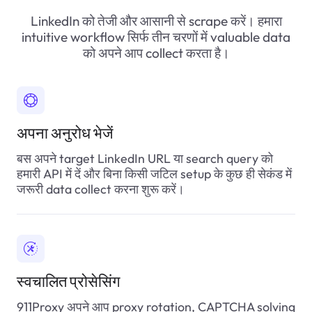
          "position": "Videographer / Editor, Thursda
LinkedIn को तेजी और आसानी से scrape करें। हमारा
          "post_time": "1 week ago",

intuitive workflow सिर्फ तीन चरणों में valuable data
          "company_url": "https://www.linkedin.c
को अपने आप collect करता है।
          "application_note": ""

        },

        {

          "employer": "Creative Circle",

          "location": "New York, NY",

          "position": "Corporate Communications Dire
अपना अनुरोध भेजें
          "post_time": "21 hours ago",

          "company_url": "https://www.linkedin.c
बस अपने target LinkedIn URL या search query को
          "application_note": "Actively Hiring"

हमारी API में दें और बिना किसी जटिल setup के कुछ ही सेकंड में
        }

जरूरी data collect करना शुरू करें।
      ],

      "search_url": "https://www.linkedin.com
    }

  ]

}
स्वचालित प्रोसेसिंग
911Proxy अपने आप proxy rotation, CAPTCHA solving