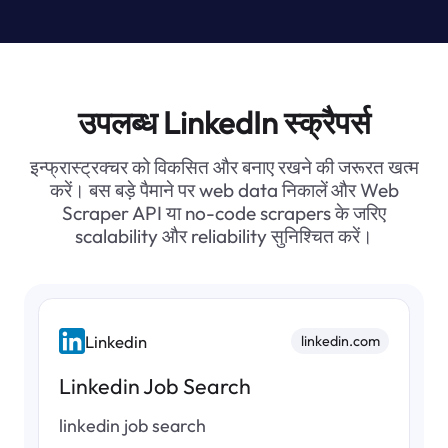
        {

          "employer": "Reformation",

          "location": "Los Angeles, CA",

          "position": "Vice President, Growth Marketi
          "post_time": "2 days ago",

          "company_url": "https://www.linkedin.c
उपलब्ध LinkedIn स्क्रैपर्स
          "application_note": ""

        },

इन्फ्रास्ट्रक्चर को विकसित और बनाए रखने की जरूरत खत्म
        {

करें। बस बड़े पैमाने पर web data निकालें और Web
          "employer": "Reformation",

Scraper API या no-code scrapers के जरिए
          "location": "New York, NY",

scalability और reliability सुनिश्चित करें।
          "position": "Data Entry Production Coordina
          "post_time": "1 week ago",

          "company_url": "https://www.linkedin.c
          "application_note": ""

        },

        {

Linkedin
linkedin.com
          "employer": "KCRG-TV9",

Linkedin Job Search
          "location": "Cedar Rapids, IA",

          "position": "BREAKING NEWS REPORTER
linkedin job search
          "post_time": "1 day ago",

          "company_url": "https://www.linkedin.c