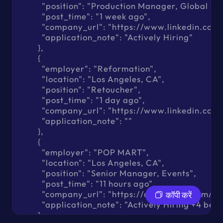
          "position": "Production Manager, Global 
          "post_time": "1 week ago",

          "company_url": "https://www.linkedin.c
          "application_note": "Actively Hiring"

        },

        {

          "employer": "Reformation",

          "location": "Los Angeles, CA",

          "position": "Retoucher",

          "post_time": "1 day ago",

          "company_url": "https://www.linkedin.c
          "application_note": ""

        },

        {

          "employer": "POP MART",

          "location": "Los Angeles, CA",

          "position": "Senior Manager, Events",

          "post_time": "11 hours ago",

          "company_url": "https://cn.linkedin.co
कॉपी करें
          "application_note": "Actively Hiring +4 bene
        },
