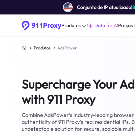
Conjunto de IP atualizado!
Produtos
Data for AI
Preços
Produtos
AdsPower
Supercharge Your A
with 911 Proxy
Combine AdsPower’s industry-leading browser i
authenticity of 911 Proxy's real residential IPs. B
undetectable solution for secure, scalable mu