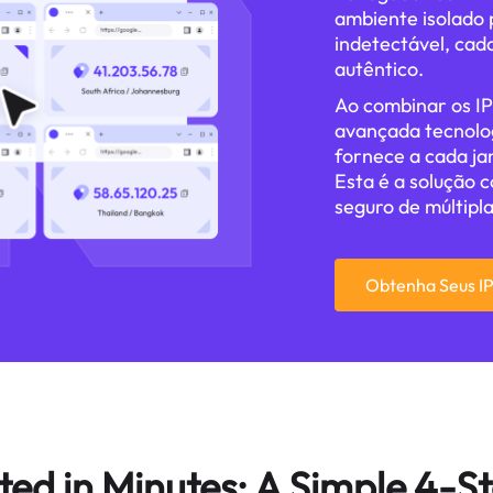
ambiente isolado 
indetectável, cad
autêntico.
Ao combinar os IP
avançada tecnolog
fornece a cada jan
Esta é a solução 
seguro de múltipla
Obtenha Seus IP
ted in Minutes: A Simple 4-S