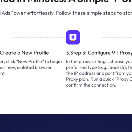
AdsPower effortlessly. Follow these simple steps to sta
 Create a New Profile
3.Step 3: Configure 911 Prox
r, click "New Profile" to begin
In the proxy settings, choose yo
our new, isolated browser
preferred type (e.g., Socks5), t
nt.
the IP address and port from yo
Proxy plan. Run a quick "Proxy 
confirm the connection.