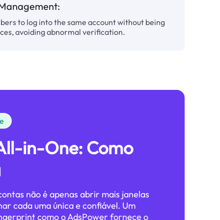
m Management:
ers to log into the same account without being
ces, avoiding abnormal verification.
ne
All-in-One: Como
a
contas não é apenas abrir mais janelas
nar cada uma única e confiável. Um
ngerprint como o AdsPower fornece o