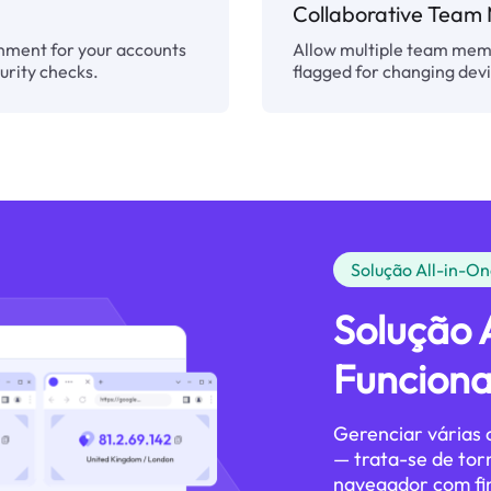
Collaborative Tea
onment for your accounts
Allow multiple team memb
curity checks.
flagged for changing devi
Solução All-in-O
Solução 
Funcion
Gerenciar várias 
— trata-se de tor
navegador com fi