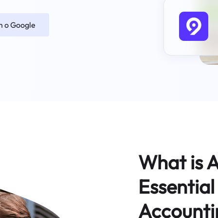
m o Google
What is 
Essential
Accounti