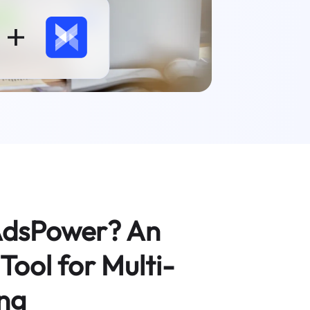
AdsPower? An
 Tool for Multi-
ng