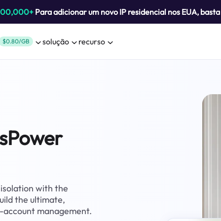
800,000+
Para adicionar um novo IP residencial nos EUA, bast
solução
recurso
$0.80/GB
dsPower
solation with the
uild the ultimate,
lti-account management.