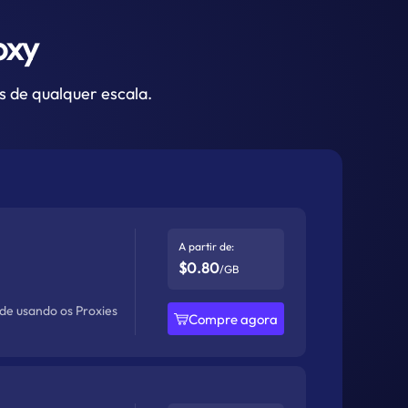
oxy
s de qualquer escala.
A partir de:
$0.80
/GB
ade usando os Proxies
Compre agora