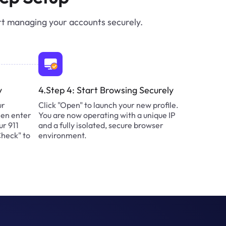
rt managing your accounts securely.
y
4.Step 4: Start Browsing Securely
ur
Click "Open" to launch your new profile.
hen enter
You are now operating with a unique IP
ur 911
and a fully isolated, secure browser
Check" to
environment.