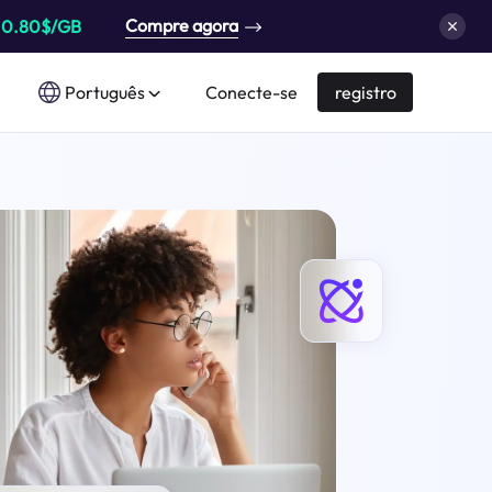
Compre agora
a
0.80$/GB
Português
Conecte-se
registro