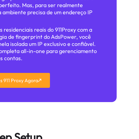
perfeito. Mas, para ser realmente
a ambiente precisa de um endereço IP
s residenciais reais do 911Proxy com a
ia de fingerprint do AdsPower, você
ela isolada um IP exclusivo e confiável.
completa all-in-one para gerenciamento
s contas.
s 911 Proxy Agora
tep Setup