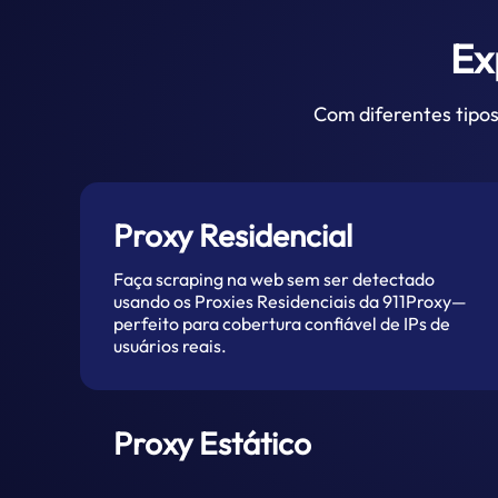
Ex
Com diferentes tipos
Proxy Residencial
Faça scraping na web sem ser detectado
usando os Proxies Residenciais da 911Proxy—
perfeito para cobertura confiável de IPs de
usuários reais.
Proxy Estático
Aproveite IPs dedicados e não rotativos para
scraping confiável e de alto desempenho