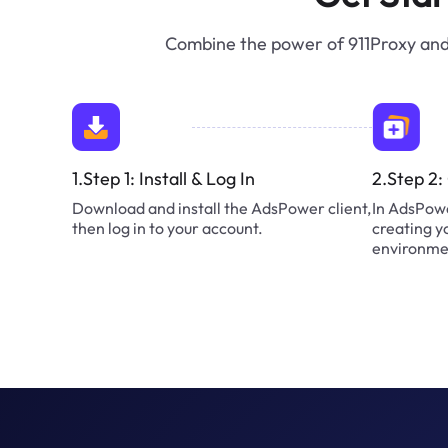
Combine the power of 911Proxy and 
1.Step 1: Install & Log In
2.Step 2:
Download and install the AdsPower client,
In AdsPowe
then log in to your account.
creating y
environme