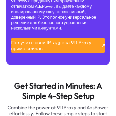
911Proxy с продвинутым браузерным
отпечатком AdsPower, вы даете каждому
изолированному окну эксклюзивный,
доверенный IP. Это полное универсальное
решение для безопасного управления
несколькими аккаунтами.
Получите свои IP-адреса 911 Proxy
прямо сейчас
Get Started in Minutes: A
Simple 4-Step Setup
Combine the power of 911Proxy and AdsPower
effortlessly. Follow these simple steps to start