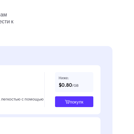
вам
ести к
Ниже:
$0.80
/GB
с легкостью с помощью
покупк