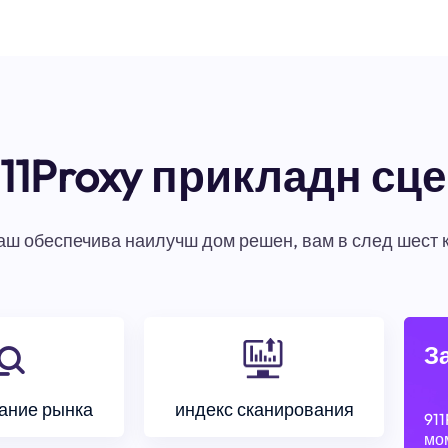
11Proxy прикладн сц
ваш обеспечива наилучш дом решен, вам в след шест 
З
ание рынка
индекс сканирования
911
мом