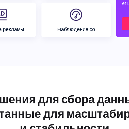
ег 
а рекламы
Наблюдение со
шения для сбора данн
танные для масштаби
и стабильности