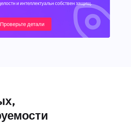
целостн и интеллектуальн собствен защищ.
Проверьте детали
ых,
руемости