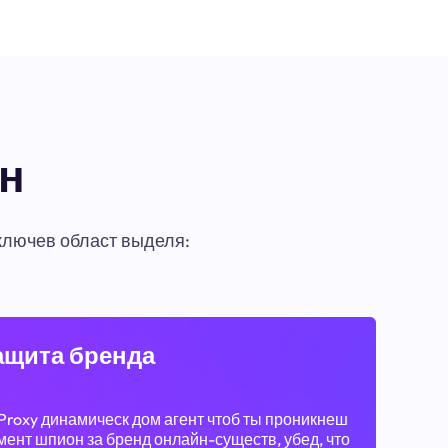
ен
ключев област выделя:
ащита бренда
Proxy динамическ дом агент чтоб ты проникнеш
ент шпион за бренд онлайн-существ, убед, что