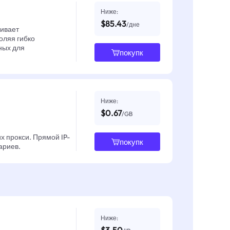
Ниже:
$85.43
/дне
чивает
оляя гибко
ных для
покупк
Ниже:
$0.67
/GB
х прокси. Прямой IP-
покупк
ариев.
Ниже: