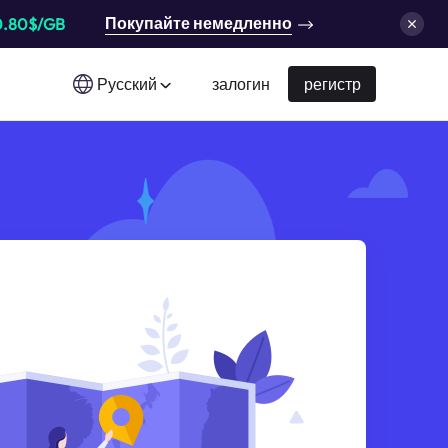
Покупайте немедленно
0.80$/GB
Русский
залогин
регистр