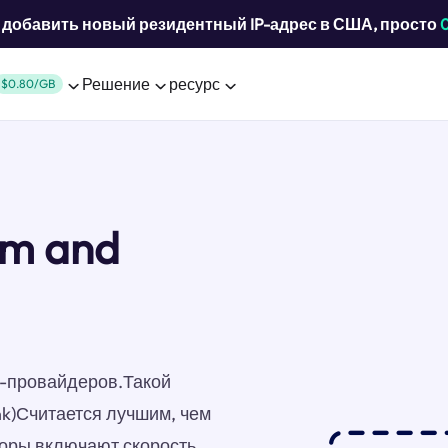
добавить новый резидентный IP-адрес в США, просто
Решение
ресурс
$0.80/GB
um and
ет-провайдеров.Такой
nk)Считается лучшим, чем
торы включают скорость