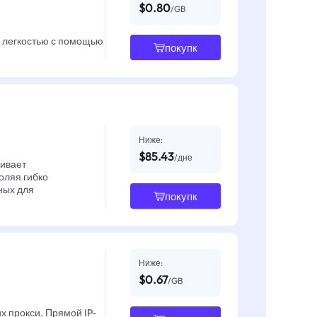
$0.80
/GB
с легкостью с помощью
покупк
Ниже:
$85.43
/дне
чивает
оляя гибко
ных для
покупк
Ниже:
$0.67
/GB
х прокси. Прямой IP-