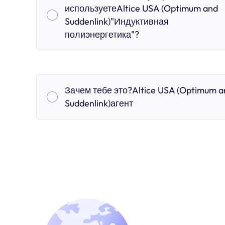
используетеAltice USA (Optimum and
Suddenlink)"Индуктивная
полиэнергетика"?
Зачем тебе это?Altice USA (Optimum a
Suddenlink)агент