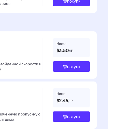
покупк
ариев.
Ниже:
$3.50
/IP
взойденной скорости и
покупк
м.
Ниже:
$2.45
/IP
ниченную пропускную
покупк
 аптайма.