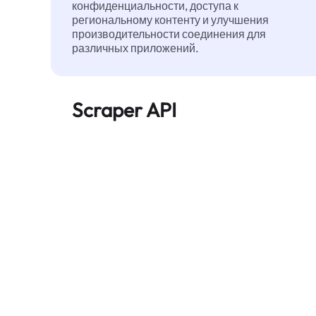
конфиденциальности, доступа к
региональному контенту и улучшения
производительности соединения для
различных приложений.
Scraper API
Автоматизирует сбор веб-данных в
большом масштабе и надежно
предоставляет чистые,
структурированные данные — без
блокировок.