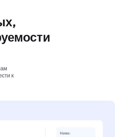
ых,
руемости
вам
ести к
Ниже: