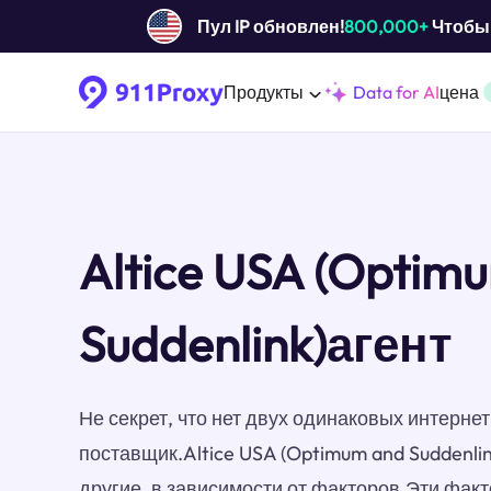
Пул IP обновлен!
800,000+
Чтобы 
Продукты
Data for AI
цена
Altice USA (Optim
Suddenlink)агент
Не секрет, что нет двух одинаковых интерн
поставщик.Altice USA (Optimum and Suddenli
другие, в зависимости от факторов.Эти фак