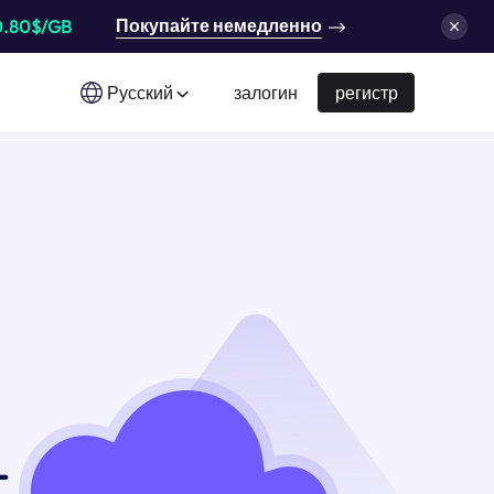
Покупайте немедленно
0.80$/GB
Русский
залогин
регистр