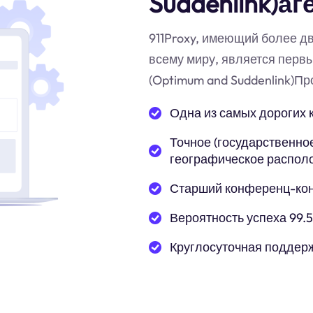
Suddenlink)аг
911Proxy, имеющий более д
всему миру, является перв
(Optimum and Suddenlink)Пр
Одна из самых дорогих 
Точное (государственное
географическое распол
Старший конференц-ко
Вероятность успеха 99.
Круглосуточная поддер