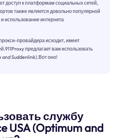
т доступ к платформам социальных сетей,
портов также является довольно популярной
п и использование интернета
 прокси-провайдера исходит, имеет
.911Proxy предлагает вам использовать
 and Suddenlink).Вот оно!
ьзовать службу
ce USA (Optimum and