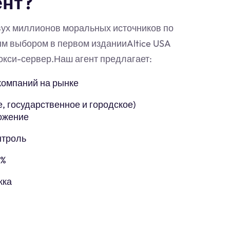
ент?
вух миллионов моральных источников по
ым выбором в первом изданииAltice USA
окси-сервер.Наш агент предлагает:
компаний на рынке
, государственное и городское)
ожение
нтроль
5%
жка