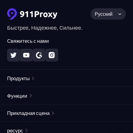
Русский
Быстрее, Надежнее, Сильнее.
Свяжитесь с нами
Продукты
Резидентные прокси
Популярное
Функции
Безлимитные резидентные прокси
Список бесплатных прокси
Прикладная сцена
Статические резидентные прокси
Проверка прокси
Статические дата-центр прокси
защита бренда
Прокси-прокси
ресурс