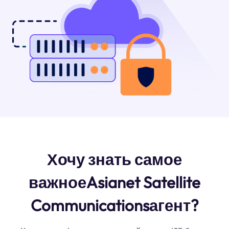
Хочу знать самое
важноеAsianet Satellite
Communicationsагент?