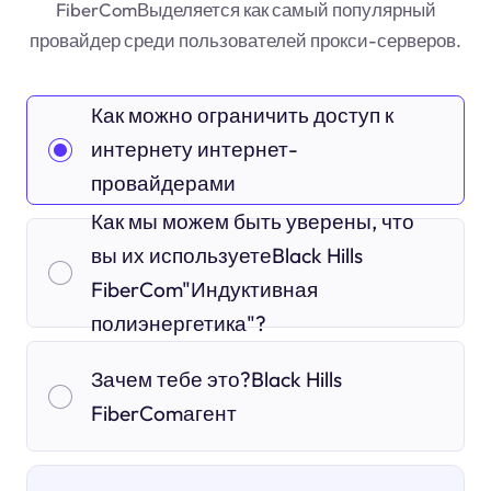
FiberComВыделяется как самый популярный
провайдер среди пользователей прокси-серверов.
Как можно ограничить доступ к
интернету интернет-
провайдерами
Как мы можем быть уверены, что
вы их используетеBlack Hills
FiberCom"Индуктивная
полиэнергетика"?
Зачем тебе это?Black Hills
FiberComагент