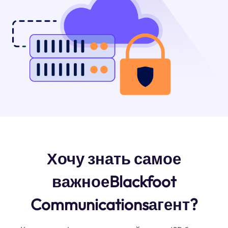
Хочу знать самое
важноеBlackfoot
Communicationsагент?