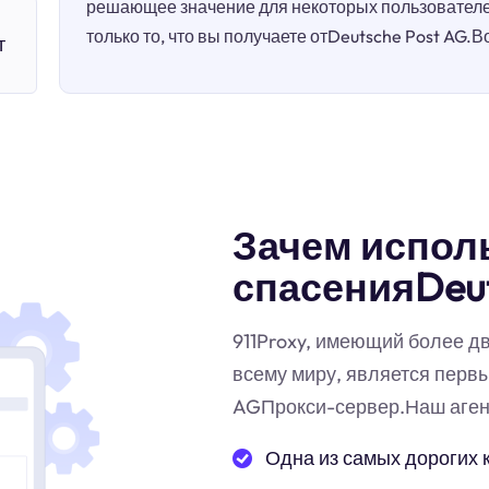
решающее значение для некоторых пользователей
только то, что вы получаете отDeutsche Post AG.Во
т
Зачем испол
спасенияDeut
911Proxy, имеющий более д
всему миру, является перв
AGПрокси-сервер.Наш аген
Одна из самых дорогих 