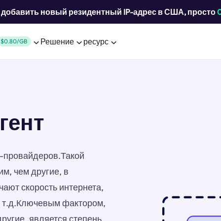
добавить новый резидентный IP-адрес в США, просто
Решение
ресурс
$0.80/GB
агент
ет-провайдеров.Такой
м, чем другие, в
ают скорость интернета,
и т.д.Ключевым фактором,
другие, является степень