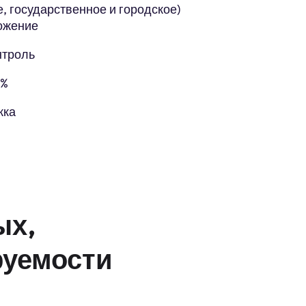
, государственное и городское)
ожение
нтроль
5%
жка
ых,
руемости