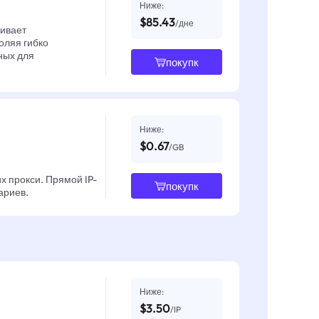
Ниже:
$85.43
/дне
чивает
оляя гибко
ных для
покупк
Ниже:
$0.67
/GB
х прокси. Прямой IP-
покупк
ариев.
Ниже:
$3.50
/IP