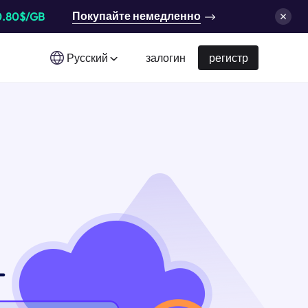
Покупайте немедленно
0.80$/GB
Русский
залогин
регистр