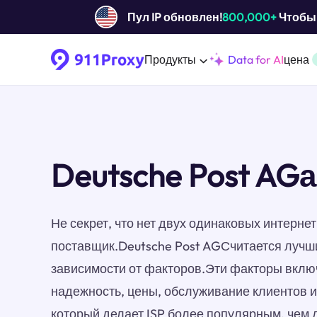
Пул IP обновлен!
800,000+
Чтобы 
Продукты
Data for AI
цена
Deutsche Post AG
Не секрет, что нет двух одинаковых интерн
поставщик.Deutsche Post AGСчитается лучши
зависимости от факторов.Эти факторы включ
надежность, цены, обслуживание клиентов 
который делает ISP более популярным, чем 