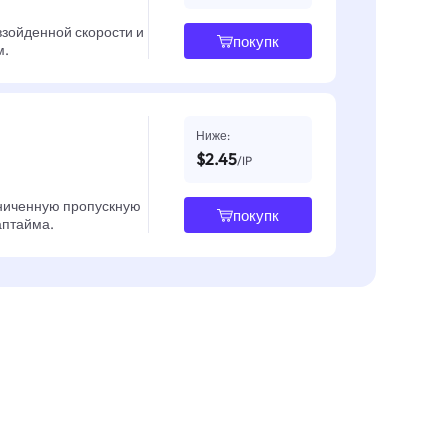
взойденной скорости и
покупк
м.
Ниже:
$2.45
/IP
ниченную пропускную
покупк
 аптайма.