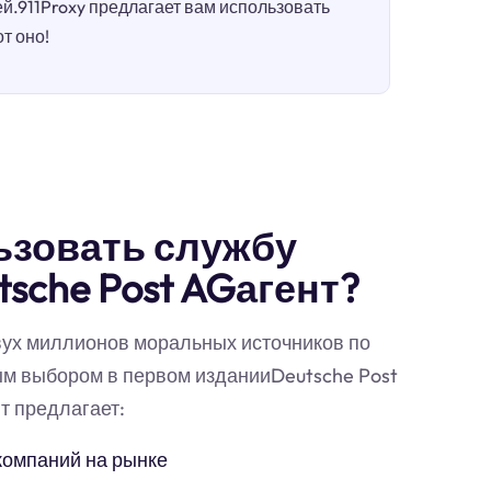
.911Proxy предлагает вам использовать
т оно!
ьзовать службу
sche Post AGагент?
вух миллионов моральных источников по
ым выбором в первом изданииDeutsche Post
т предлагает:
компаний на рынке