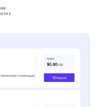
вам
ести к
Ниже:
$0.80
/GB
с легкостью с помощью
покупк