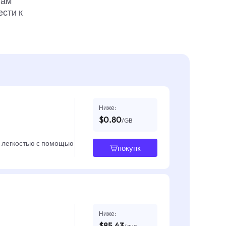
вам
ести к
Ниже:
$0.80
/GB
с легкостью с помощью
покупк
Ниже:
$85.43