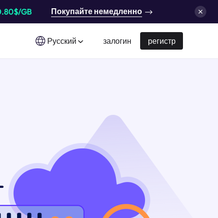
Покупайте немедленно
0.80$/GB
Русский
залогин
регистр