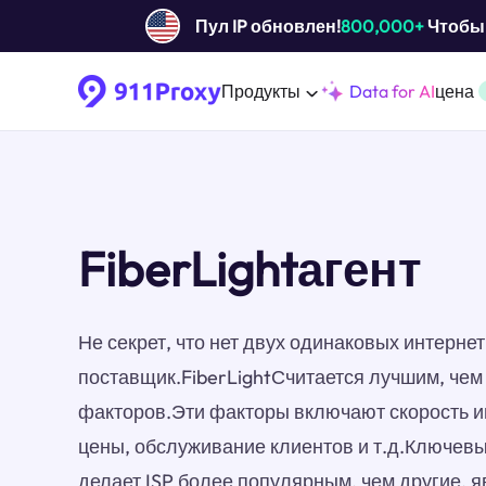
Пул IP обновлен!
800,000+
Чтобы 
Продукты
Data for AI
цена
FiberLightагент
Не секрет, что нет двух одинаковых интерн
поставщик.FiberLightСчитается лучшим, чем 
факторов.Эти факторы включают скорость и
цены, обслуживание клиентов и т.д.Ключев
делает ISP более популярным, чем другие, я