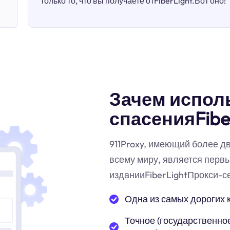
только то, что вы получаете отFiberLight.Вот оно!
Зачем испол
спасенияFibe
911Proxy, имеющий более д
всему миру, является перв
изданииFiberLightПрокси-с
Одна из самых дорогих 
Точное (государственное