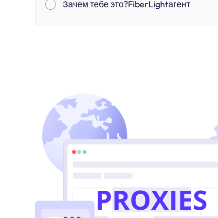
Зачем тебе это?FiberLightагент