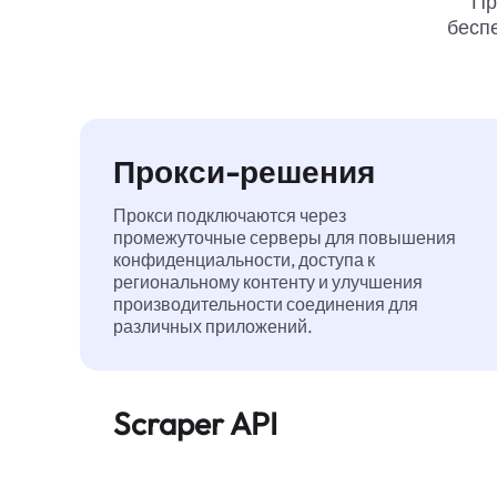
Пр
беспе
Прокси-решения
Прокси подключаются через
промежуточные серверы для повышения
конфиденциальности, доступа к
региональному контенту и улучшения
производительности соединения для
различных приложений.
Scraper API
Автоматизирует сбор веб-данных в
большом масштабе и надежно