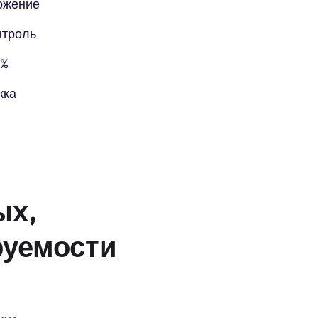
ожение
нтроль
5%
жка
ых,
руемости