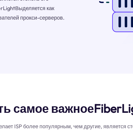
erLightВыделяется как
вателей прокси-серверов.
ть самое важноеFiberLi
ает ISP более популярным, чем другие, является ст