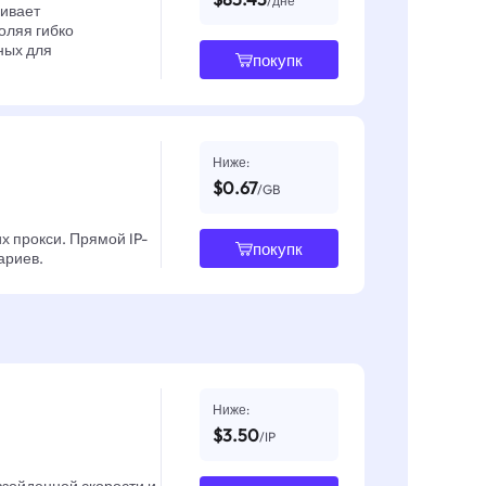
/дне
чивает
оляя гибко
ных для
покупк
Ниже:
$0.67
/GB
х прокси. Прямой IP-
покупк
ариев.
Ниже:
$3.50
/IP