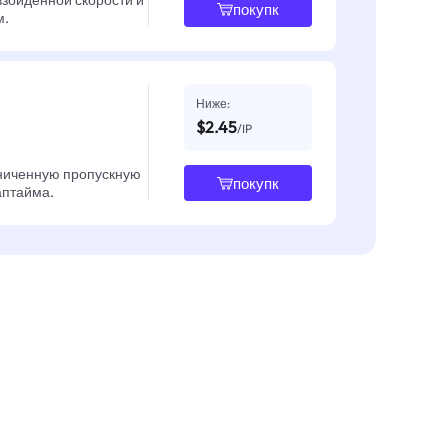
взойденной скорости и
покупк
м.
Ниже:
$2.45
/IP
ниченную пропускную
покупк
 аптайма.