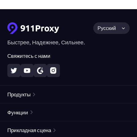
Русский
Быстрее, Надежнее, Сильнее.
Свяжитесь с нами
Продукты
Резидентные прокси
Популярное
Функции
Безлимитные резидентные прокси
Список бесплатных прокси
Прикладная сцена
Статические резидентные прокси
Проверка прокси