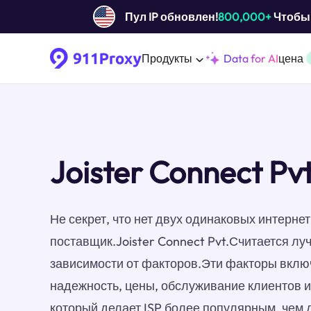
Пул IP обновлен!
800,000+
Чтобы 
Продукты
Data for AI
цена
Joister Connect Pv
Не секрет, что нет двух одинаковых интерн
поставщик.Joister Connect Pvt.Считается луч
зависимости от факторов.Эти факторы включ
надежность, цены, обслуживание клиентов 
который делает ISP более популярным, чем 