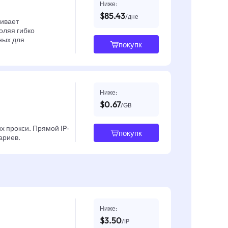
Ниже:
$85.43
/дне
чивает
оляя гибко
ных для
покупк
Ниже:
$0.67
/GB
х прокси. Прямой IP-
покупк
ариев.
Ниже:
$3.50
/IP