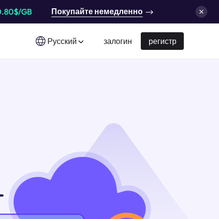
Покупайте немедленно
0.80$/GB
Русский
залогин
регистр