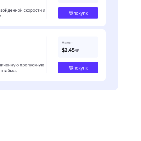
взойденной скорости и
покупк
м.
Ниже:
$2.45
/IP
ниченную пропускную
покупк
 аптайма.