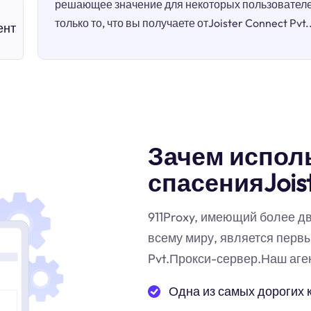
решающее значение для некоторых пользователей
только то, что вы получаете отJoister Connect Pvt.
ент
Зачем испол
спасенияJoist
911Proxy, имеющий более д
всему миру, является перв
Pvt.Прокси-сервер.Наш аге
Одна из самых дорогих 