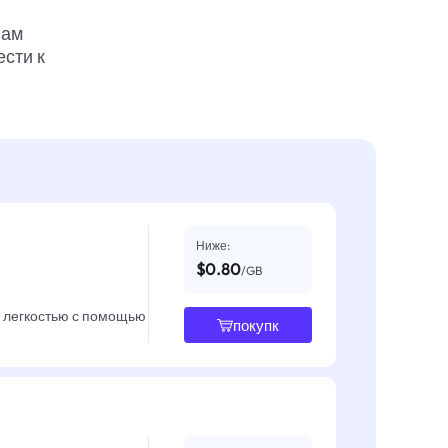
вам
ести к
Ниже:
$0.80
/GB
с легкостью с помощью
покупк