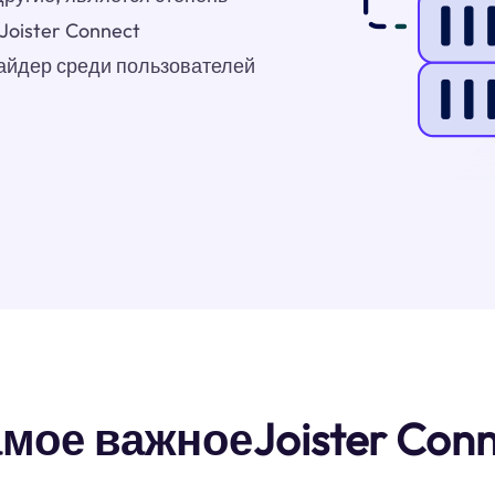
Joister Connect
айдер среди пользователей
мое важноеJoister Conn