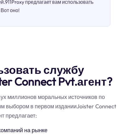
.911Proxy предлагает вам использовать
.Вот оно!
ьзовать службу
er Connect Pvt.агент?
вух миллионов моральных источников по
ым выбором в первом изданииJoister Connect
нт предлагает:
компаний на рынке