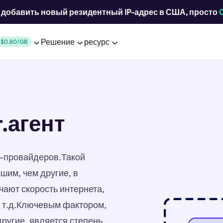
добавить новый резидентный IP-адрес в США, просто
Решение
ресурс
$0.80/GB
t.агент
ет-провайдеров.Такой
шим, чем другие, в
ают скорость интернета,
и т.д.Ключевым фактором,
другие, является степень