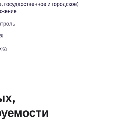
, государственное и городское)
ожение
нтроль
5%
жка
ых,
руемости