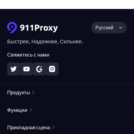
Русский
Быстрее, Надежнее, Сильнее.
Свяжитесь с нами
Продукты
Резидентные прокси
Популярное
Функции
Безлимитные резидентные прокси
Список бесплатных прокси
Прикладная сцена
Статические резидентные прокси
Проверка прокси