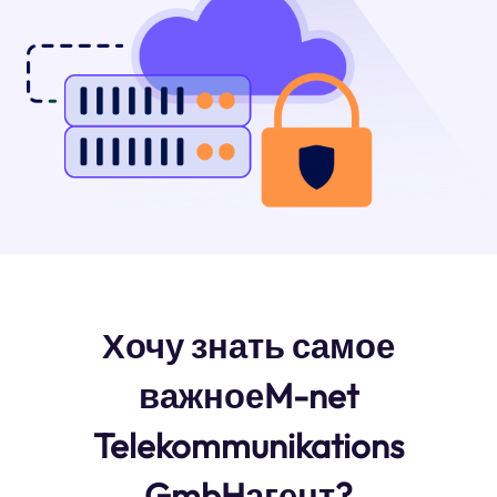
Хочу знать самое
важноеM-net
Telekommunikations
GmbHагент?