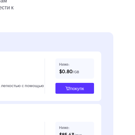
вам
ести к
Ниже:
$0.80
/GB
с легкостью с помощью
покупк
Ниже:
$85.43