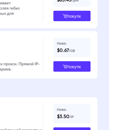
/дне
чивает
оляя гибко
ных для
покупк
Ниже:
$0.67
/GB
х прокси. Прямой IP-
покупк
ариев.
Ниже:
$3.50
/IP