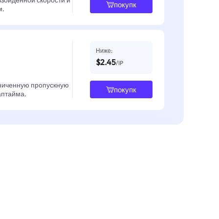
взойденной скорости и
покупк
м.
Ниже:
$2.45
/IP
ниченную пропускную
покупк
 аптайма.