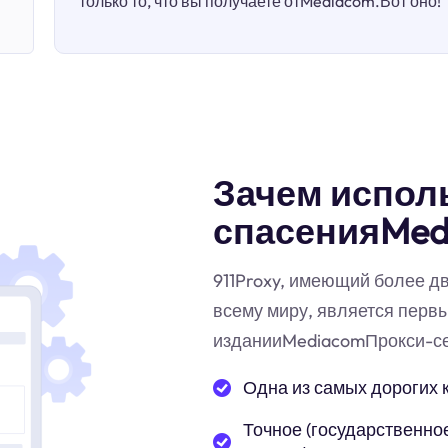
только то, что вы получаете отMediacom.Вот оно!
Зачем испол
спасенияMed
911Proxy, имеющий более д
всему миру, является перв
изданииMediacomПрокси-се
Одна из самых дорогих 
Точное (государственное