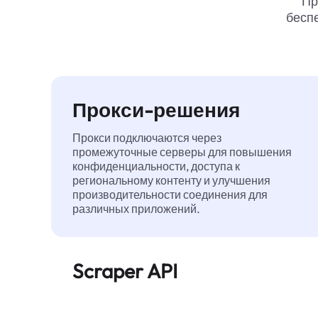
Пр
беспе
Прокси-решения
Прокси подключаются через
промежуточные серверы для повышения
конфиденциальности, доступа к
региональному контенту и улучшения
производительности соединения для
различных приложений.
Scraper API
Автоматизирует сбор веб-данных в
большом масштабе и надежно