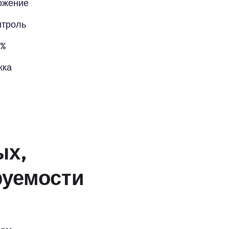
ожение
нтроль
5%
жка
ых,
руемости