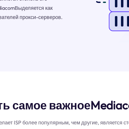
diacomВыделяется как
вателей прокси-серверов.
ть самое важноеMedia
ает ISP более популярным, чем другие, является ст