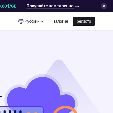
Покупайте немедленно
0.80$/GB
Русский
залогин
регистр