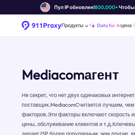
Пул IP обновлен!
800,000+
Чтобы 
Продукты
Data for AI
цена
Mediacomагент
Не секрет, что нет двух одинаковых интерн
поставщик.MediacomСчитается лучшим, чем д
факторов.Эти факторы включают скорость и
цены, обслуживание клиентов и т.д.Ключев
делает ISP более популярным, чем другие, я