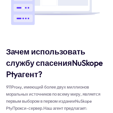
Зачем использовать
службу спасенияNuSkope
Ptyагент?
911Proxy, имеющий более двух миллионов
моральных источников по всему миру, является
первым выбором в первом изданииNuSkope
PtyПрокси-сервер.Наш агент предлагает: