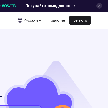
Покупайте немедленно
0.80$/GB
Русский
залогин
регистр