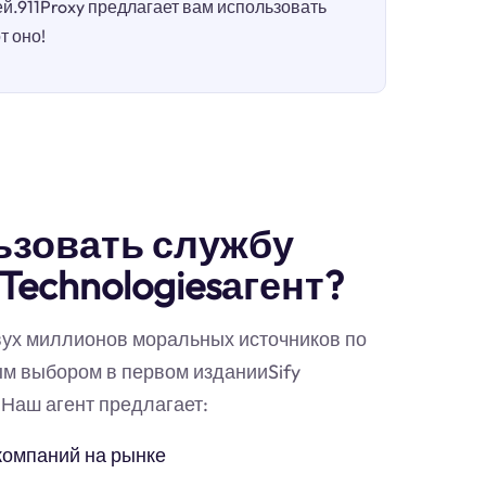
.911Proxy предлагает вам использовать
т оно!
ьзовать службу
Technologiesагент?
вух миллионов моральных источников по
ым выбором в первом изданииSify
.Наш агент предлагает:
компаний на рынке