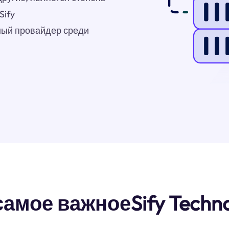
Sify
ный провайдер среди
самое важноеSify Techno