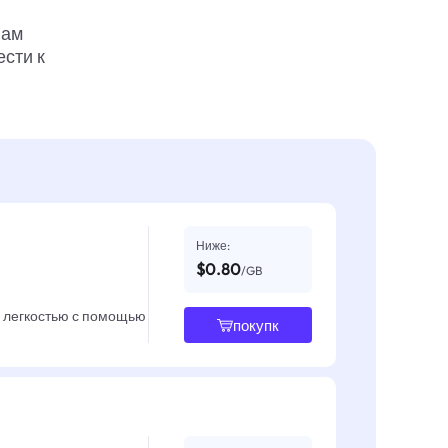
вам
ести к
Ниже:
$0.80
/GB
с легкостью с помощью
покупк