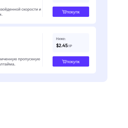
взойденной скорости и
покупк
м.
Ниже:
$2.45
/IP
ниченную пропускную
покупк
 аптайма.