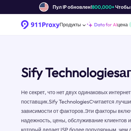
Пул IP обновлен!
800,000+
Чтобы 
Продукты
Data for AI
цена
Sify Technologiesа
Не секрет, что нет двух одинаковых интерн
поставщик.Sify TechnologiesСчитается лучши
зависимости от факторов.Эти факторы включ
надежность, цены, обслуживание клиентов 
который делает ISP более популярным, чем 