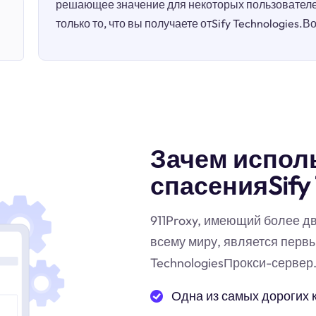
решающее значение для некоторых пользователей
только то, что вы получаете отSify Technologies.Во
Зачем испол
спасенияSify 
911Proxy, имеющий более д
всему миру, является перв
TechnologiesПрокси-сервер
Одна из самых дорогих 