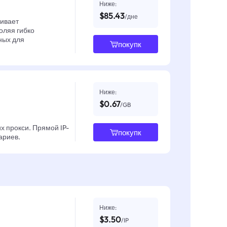
Ниже:
$85.43
/дне
чивает
оляя гибко
ных для
покупк
Ниже:
$0.67
/GB
х прокси. Прямой IP-
покупк
ариев.
Ниже:
$3.50
/IP