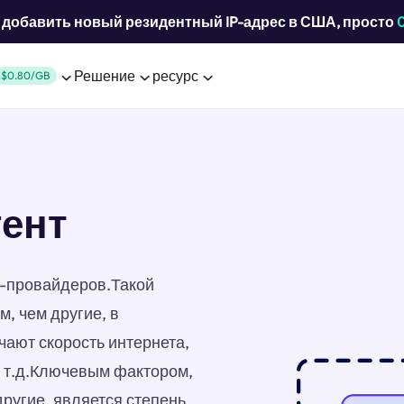
добавить новый резидентный IP-адрес в США, просто
Решение
ресурс
$0.80/GB
гент
ет-провайдеров.Такой
м, чем другие, в
ают скорость интернета,
и т.д.Ключевым фактором,
другие, является степень