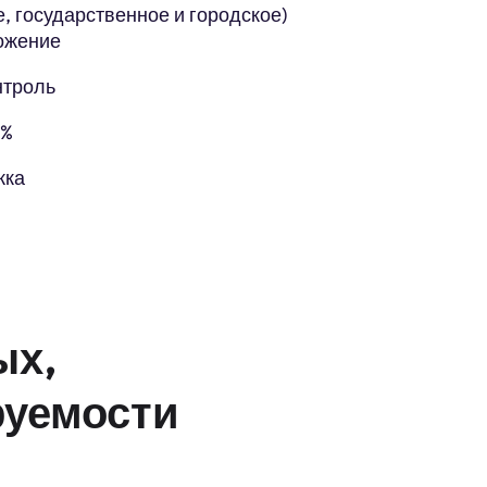
, государственное и городское)
ожение
нтроль
5%
жка
ых,
руемости