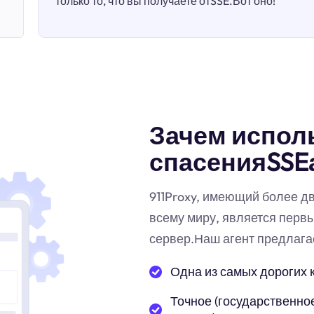
только то, что вы получаете отSSE.Вот оно!
Зачем испол
спасенияSSE
911Proxy, имеющий более д
всему миру, является перв
сервер.Наш агент предлага
Одна из самых дорогих 
Точное (государственное