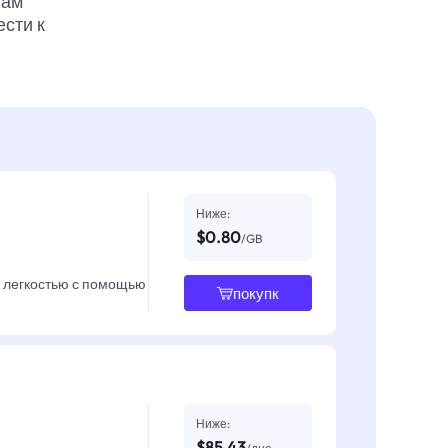
вам
ести к
Ниже:
$0.80
/GB
с легкостью с помощью
покупк
Ниже:
$85.43