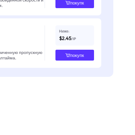
взойденной скорости и
покупк
м.
Ниже:
$2.45
/IP
ниченную пропускную
покупк
 аптайма.