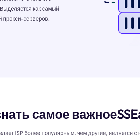
EВыделяется как самый
 прокси-серверов.
знать самое важноеSSE
ает ISP более популярным, чем другие, является ст