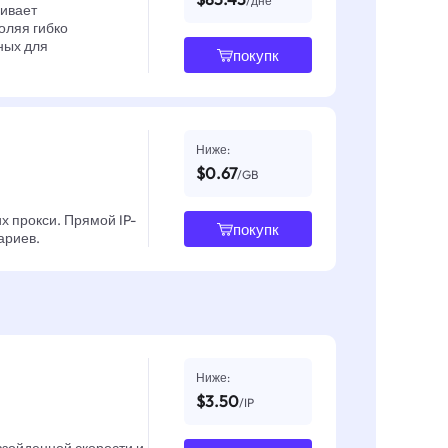
/дне
чивает
оляя гибко
ных для
покупк
Ниже:
$0.67
/GB
х прокси. Прямой IP-
покупк
ариев.
Ниже:
$3.50
/IP