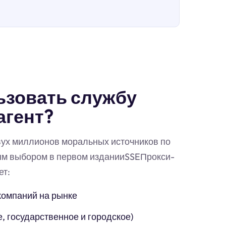
ьзовать службу
агент?
вух миллионов моральных источников по
ым выбором в первом изданииSSEПрокси-
ет:
компаний на рынке
, государственное и городское)