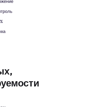
ожение
нтроль
5%
жка
ых,
руемости