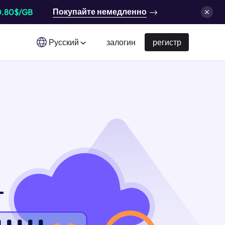
Покупайте немедленно
0.80$/GB
Русский
залогин
регистр