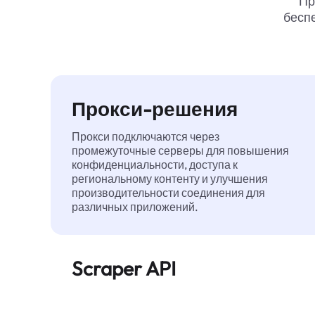
Пр
беспе
Прокси-решения
Прокси подключаются через
промежуточные серверы для повышения
конфиденциальности, доступа к
региональному контенту и улучшения
производительности соединения для
различных приложений.
Scraper API
Автоматизирует сбор веб-данных в
большом масштабе и надежно