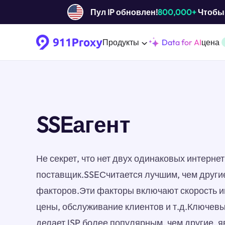
Пул IP обновлен!
800,000+
Чтобы 
Продукты
Data for AI
цена
SSEагент
Не секрет, что нет двух одинаковых интерн
поставщик.SSEСчитается лучшим, чем другие
факторов.Эти факторы включают скорость и
цены, обслуживание клиентов и т.д.Ключев
делает ISP более популярным, чем другие, я