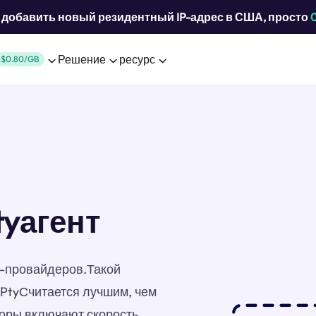
добавить новый резидентный IP-адрес в США, просто
Решение
ресурс
$0.80/GB
tyагент
ет-провайдеров.Такой
 PtyСчитается лучшим, чем
торы включают скорость