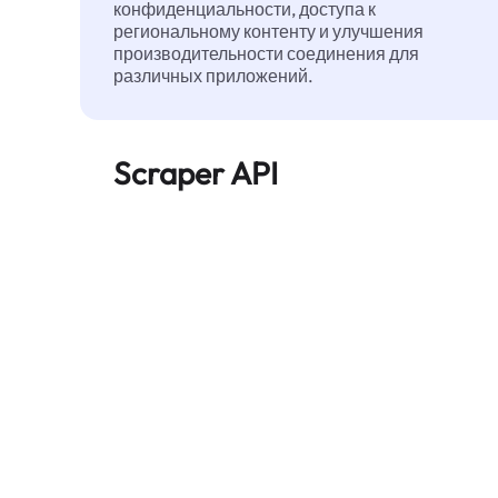
конфиденциальности, доступа к
региональному контенту и улучшения
производительности соединения для
различных приложений.
Scraper API
Автоматизирует сбор веб-данных в
большом масштабе и надежно
предоставляет чистые,
структурированные данные — без
блокировок.