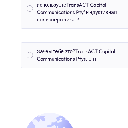
используетеTransACT Capital
Communications Pty"Индуктивная
полиэнергетика"?
Зачем тебе это?TransACT Capital
Communications Ptyагент