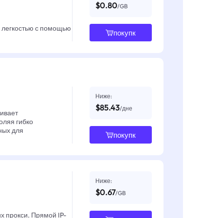
$0.80
/GB
с легкостью с помощью
покупк
Ниже:
$85.43
/дне
чивает
оляя гибко
ных для
покупк
Ниже:
$0.67
/GB
х прокси. Прямой IP-