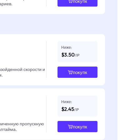
покупк
ариев.
Ниже:
$3.50
/IP
взойденной скорости и
покупк
м.
Ниже:
$2.45
/IP
ниченную пропускную
покупк
 аптайма.