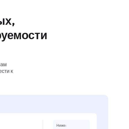
ых,
руемости
вам
ести к
Ниже: