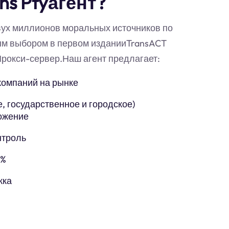
ns Ptyагент?
вух миллионов моральных источников по
ым выбором в первом изданииTransACT
Прокси-сервер.Наш агент предлагает:
компаний на рынке
, государственное и городское)
ожение
нтроль
5%
жка