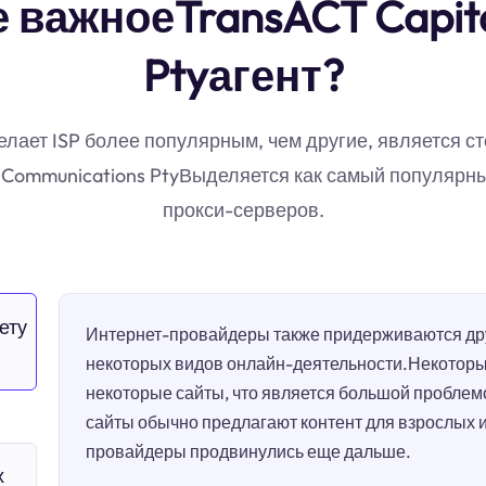
 важноеTransACT Capit
Ptyагент?
ает ISP более популярным, чем другие, является ст
al Communications PtyВыделяется как самый популярн
прокси-серверов.
ету
Интернет-провайдеры также придерживаются дру
некоторых видов онлайн-деятельности.Некотор
некоторые сайты, что является большой проблем
сайты обычно предлагают контент для взрослых 
провайдеры продвинулись еще дальше.
х