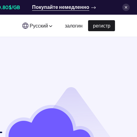
Покупайте немедленно
0.80$/GB
Русский
залогин
регистр