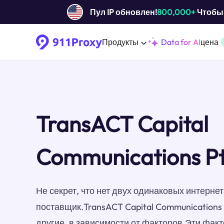
Пул IP обновлен!
800,000+
Чтобы 
Продукты
Data for AI
цена
TransACT Capital
Communications P
Не секрет, что нет двух одинаковых интерн
поставщик.TransACT Capital Communications
другие, в зависимости от факторов.Эти фак