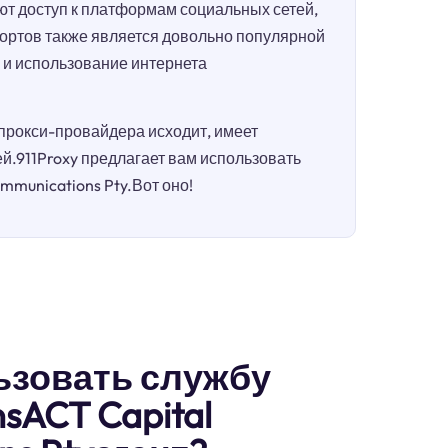
т доступ к платформам социальных сетей,
портов также является довольно популярной
п и использование интернета
 прокси-провайдера исходит, имеет
.911Proxy предлагает вам использовать
ommunications Pty.Вот оно!
ьзовать службу
sACT Capital