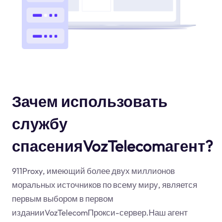
Зачем использовать
службу
спасенияVozTelecomагент?
911Proxy, имеющий более двух миллионов
моральных источников по всему миру, является
первым выбором в первом
изданииVozTelecomПрокси-сервер.Наш агент