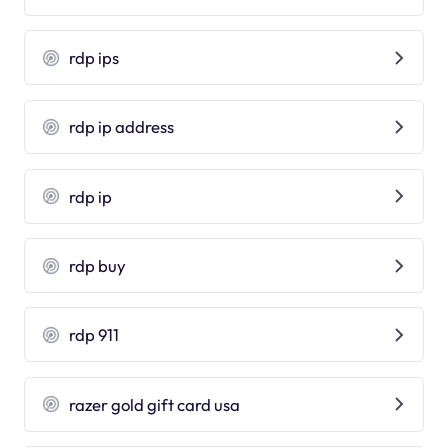
rdp ips
rdp ip address
rdp ip
rdp buy
rdp 911
razer gold gift card usa