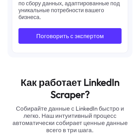
          "company_url": "https://fr.linkedin.com
по сбору данных, адаптированные под
          "application_note": "Actively Hiring"

уникальные потребности вашего
        },

бизнеса.
        {

          "employer": "Thursday Labs",

          "location": "United States",

Поговорить с экспертом
          "position": "Videographer / Editor, Thursda
          "post_time": "1 week ago",

          "company_url": "https://www.linkedin.c
          "application_note": ""

        },

        {

          "employer": "Creative Circle",

Как работает LinkedIn
          "location": "New York, NY",

Scraper?
          "position": "Corporate Communications Dire
          "post_time": "21 hours ago",

          "company_url": "https://www.linkedin.c
Собирайте данные с LinkedIn быстро и
          "application_note": "Actively Hiring"

легко. Наш интуитивный процесс
        }

автоматически собирает ценные данные
      ],

всего в три шага.
      "search_url": "https://www.linkedin.com
    }
