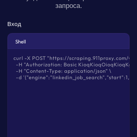
запроса.
Вход
Shell
curl -X POST "https://scraping.911proxy.com/v1/d
  -H "Authorization: Basic KioqKioqOioqKioqKg=="
  -H "Content-Type: application/json" \

  -d '{"engine":"linkedin_job_search","start":1,"j