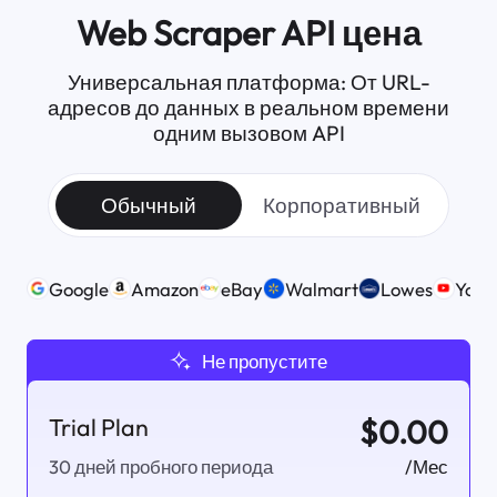
Web Scraper API цена
Универсальная платформа:
От URL-
адресов до данных в реальном времени
одним вызовом API
Обычный
Корпоративный
Google
Amazon
eBay
Walmart
Lowes
Yout
Не пропустите
Trial Plan
$0.00
/Мес
30 дней пробного периода