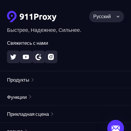
Русский
Быстрее, Надежнее, Сильнее.
Свяжитесь с нами
Продукты
Резидентные прокси
Популярное
Функции
Безлимитные резидентные прокси
Список бесплатных прокси
Прикладная сцена
Статические резидентные прокси
Проверка прокси
Статические дата-центр прокси
защита бренда
Прокси-прокси