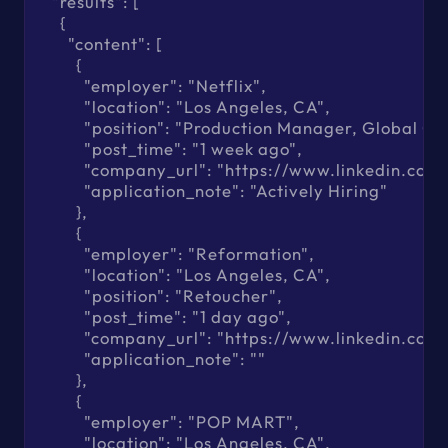
  "results": [

    {

      "content": [

        {

          "employer": "Netflix",

          "location": "Los Angeles, CA",

          "position": "Production Manager, Global 
          "post_time": "1 week ago",

          "company_url": "https://www.linkedin.c
          "application_note": "Actively Hiring"

        },

        {

          "employer": "Reformation",

          "location": "Los Angeles, CA",

          "position": "Retoucher",

          "post_time": "1 day ago",

          "company_url": "https://www.linkedin.c
          "application_note": ""

        },

        {

          "employer": "POP MART",

          "location": "Los Angeles, CA",
