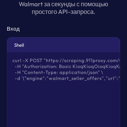
Walmart за секунды с помощью
простого API-запроса.
Вход
Shell
curl -X POST "https://scraping.911proxy.com/v1/d
  -H "Authorization: Basic KioqKioqOioqKioqKg=="
  -H "Content-Type: application/json" \

  -d '{"engine":"walmart_seller_offers","url":"","