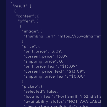
{

  "result": [

    {

      "content": {

        "offers": [

          {

            "image": {

              "thumbnail_url": "https://i5.wa
            },

            "price": {

              "unit_price": 13.09,

              "current_price": 13.09,

              "shipping_price": 0,

              "unit_price_text": "$13.09",

              "current_price_text": "$13.09",

              "shipping_price_text": "$0.00"

            },

            "pickup": {

              "selected": false,

              "location_text": "Fort Smith N 62nd St Su
              "availability_status": "NOT_AVAILABLE",

              "check_store_availability": false
