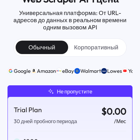
Универсальная платформа:
От URL-
адресов до данных в реальном времени
одним вызовом API
Обычный
Корпоративный
Google
Amazon
eBay
Walmart
Lowes
Yout
Не пропустите
Trial Plan
$0.00
/Мес
30 дней пробного периода