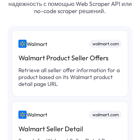
надежность с помощью Web Scraper API или
              "availability_status": "NOT_AVAILABLE"

            },

no-code scraper решений.
            "shipping": {

              "selected": true,

              "order_limit": 12,

              "delivery_date": "2026-04-24T21:59:00
              "free_shipping": true,

Walmart
walmart.com
              "location_text": "Fort Smith, 72914",

              "max_order_quantity": 12,

Walmart Product Seller Offers
              "availability_status": "AVAILABLE"

            },

Retrieve all seller offer information for a
            "condition": {

product based on its Walmart product
              "condition_code": 1,

detail page URL
              "condition_text": "New",

              "condition_group_code": 1,

              "condition_group_text": "New"

            },

Walmart
            "offer_type": "ONLINE_ONLY",

walmart.com
            "us_item_id": "143295418",

Walmart Seller Detail
            "product_url": "https://www.walmart
            "return_policy": {
