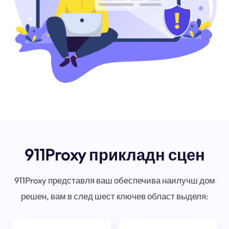
911Proxy прикладн сцен
911Proxy представля ваш обеспечива наилучш дом
решен, вам в след шест ключев област выделя: