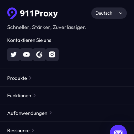
Deutsch
Schneller, Stärker, Zuverlässiger.
Kontaktieren Sie uns
Produkte
Residential Proxies
Beliebt
Funktionen
Unbegrenzte Residential Proxies
Kostenlose Proxy-Liste
Aufanwendungen
Statische Residential Proxies
Proxy-Checker
Statische Rechenzentrums-Proxies
Markenschutz
ISP agentur agentur
Ressource