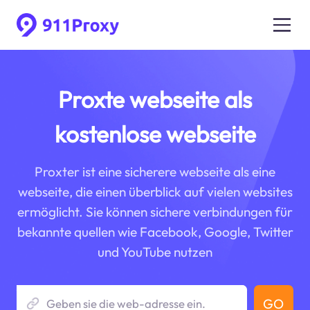
Proxte webseite als
kostenlose webseite
Proxter ist eine sicherere webseite als eine
webseite, die einen überblick auf vielen websites
ermöglicht. Sie können sichere verbindungen für
bekannte quellen wie Facebook, Google, Twitter
und YouTube nutzen
GO