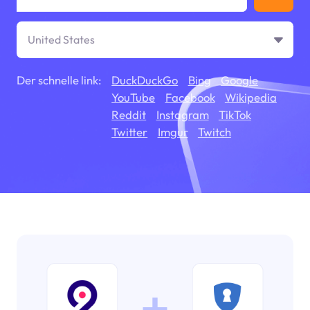
United States
Der schnelle link:
DuckDuckGo
Bing
Google
YouTube
Facebook
Wikipedia
Reddit
Instagram
TikTok
Twitter
Imgur
Twitch