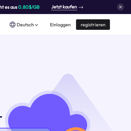
Jetzt kaufen
ht es aus
0.80$/GB
Deutsch
Einloggen
registrieren