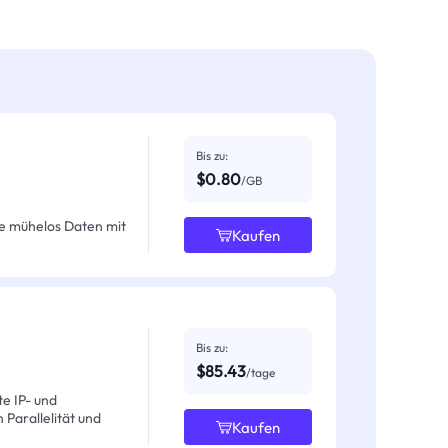
Bis zu:
$0.80
/GB
e mühelos Daten mit
Kaufen
Bis zu:
$85.43
/tage
e IP- und
Parallelität und
Kaufen