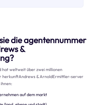
sie die agentennummer
drews &
ung?
d hat weltweit über zwei millionen
r herkunftAndrews & ArnoldErmittler-server
 ihnen:
nternehmen auf dem markt
e (land, ebene und stadt)