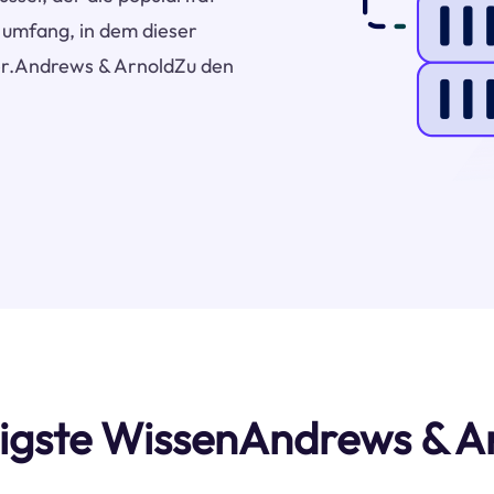
r umfang, in dem dieser
ter.Andrews & ArnoldZu den
htigste WissenAndrews & 