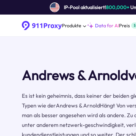
IP-Pool aktualisiert!
800,000+
Um 
Produkte
Data for AI
Preis
$
Andrews & Arnoldv
Es ist kein geheimnis, dass keiner der beiden gl
Typen wie derAndrews & ArnoldHängt Von vers
man als besser angesehen wird als andere. Zu 
unter anderem netzwerk-geschwindigkeit, verläs
kundendienstleistungen und so weiter. Der schlü