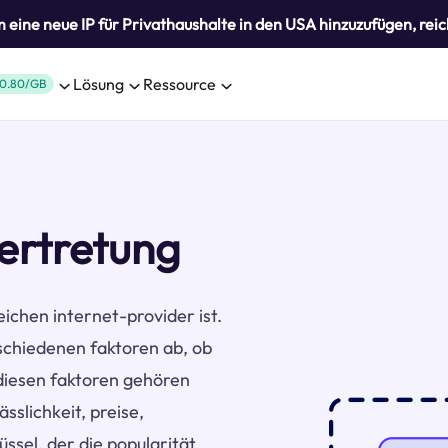
eine neue IP für Privathaushalte in den USA hinzuzufügen, reic
Lösung
Ressource
0.80/GB
ertretung
eichen internet-provider ist.
chiedenen faktoren ab, ob
diesen faktoren gehören
slichkeit, preise,
ssel, der die popularität