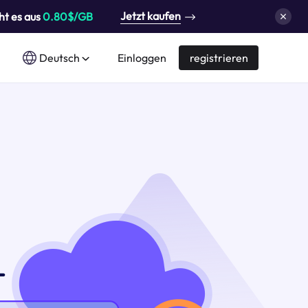
Jetzt kaufen
ht es aus
0.80$/GB
Deutsch
Einloggen
registrieren