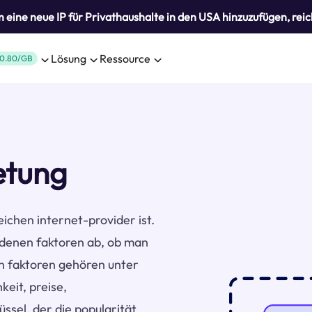
eine neue IP für Privathaushalte in den USA hinzuzufügen, reic
Lösung
Ressource
0.80/GB
etung
eichen internet-provider ist.
denen faktoren ab, ob man
en faktoren gehören unter
eit, preise,
ssel, der die popularität