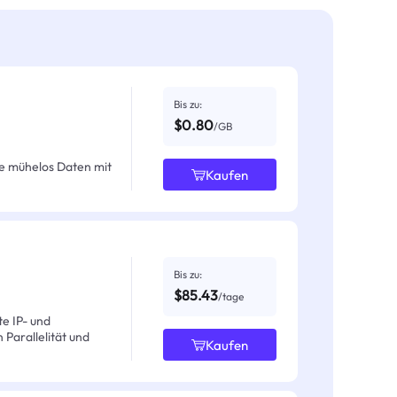
Bis zu:
$0.80
/GB
e mühelos Daten mit
Kaufen
Bis zu:
$85.43
/tage
e IP- und
Parallelität und
Kaufen