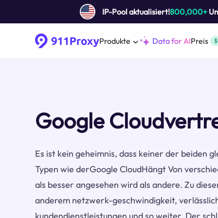
IP-Pool aktualisiert!
800,000+
Um 
Produkte
Data for AI
Preis
$
Google Cloudvertr
Es ist kein geheimnis, dass keiner der beiden gl
Typen wie derGoogle CloudHängt Von verschie
als besser angesehen wird als andere. Zu dies
anderem netzwerk-geschwindigkeit, verlässlichk
kundendienstleistungen und so weiter. Der schlü