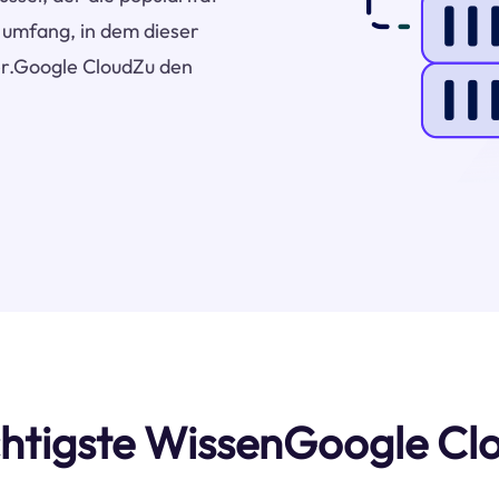
r umfang, in dem dieser
ter.Google CloudZu den
ichtigste WissenGoogle C