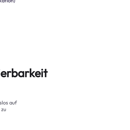
kation)
erbarkeit
slos auf
 zu