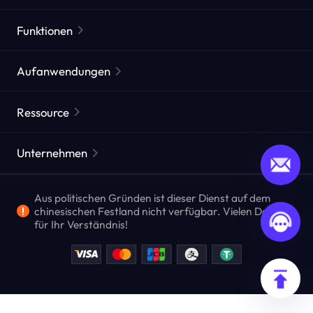
Residential Proxies
Beliebt
Funktionen
Unbegrenzte Residential Proxies
Kostenlose Proxy-Liste
Aufanwendungen
Statische Residential Proxies
Proxy-Checker
Statische Rechenzentrums-Proxies
Markenschutz
ISP agentur agentur
Ressource
Langzeit-ISP-Proxies
Markt-Webtests
CroxyProxy
Dokumentation
Marktforschung
Web Scraper API
Free trial
Unternehmen
ProxySite
Die nutzerführer
Anzeigenüberprüfung
SERP-API
Aktionsrabatt
Häufig fragen
Aus politischen Gründen ist dieser Dienst auf dem
Crawling und Indizierung
Video-Downloader-API
Unternehmensdienstleistungen
chinesischen Festland nicht verfügbar. Vielen Dank
Position
für Ihr Verständnis!
Alle Anwendungsfälle anzeigen
Compliance-Programm zur Bekämpfung der
Blog
Geldwäsche
Ich zahle ihm seine prämie zurück.
Privacy Policy