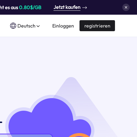
Jetzt kaufen
ht es aus
0.80$/GB
Deutsch
Einloggen
registrieren