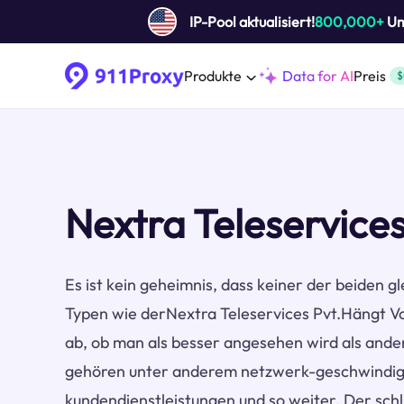
IP-Pool aktualisiert!
800,000+
Um 
Produkte
Data for AI
Preis
$
Nextra Teleservices
Es ist kein geheimnis, dass keiner der beiden gl
Typen wie derNextra Teleservices Pvt.Hängt V
ab, ob man als besser angesehen wird als ande
gehören unter anderem netzwerk-geschwindigkei
kundendienstleistungen und so weiter. Der schlü