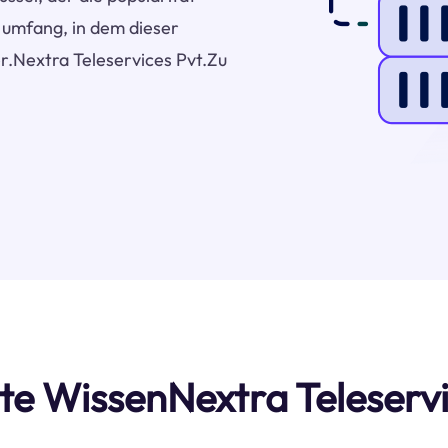
r umfang, in dem dieser
er.Nextra Teleservices Pvt.Zu
gste WissenNextra Teleserv