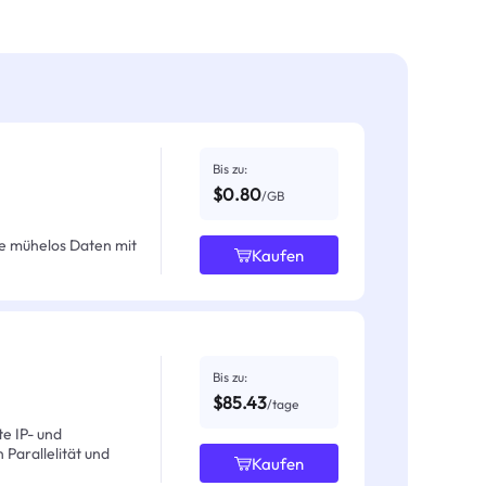
Bis zu:
$0.80
/GB
e mühelos Daten mit
Kaufen
Bis zu:
$85.43
/tage
e IP- und
Parallelität und
Kaufen