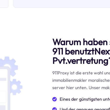
Warum haben 
911 benutztNex
Pvt.vertretung
911Proxy ist die erste wahl un
immobilienmakler moralischer
server hier unten. Unser makl
Eines der günstigsten u
Und der genauen geografi