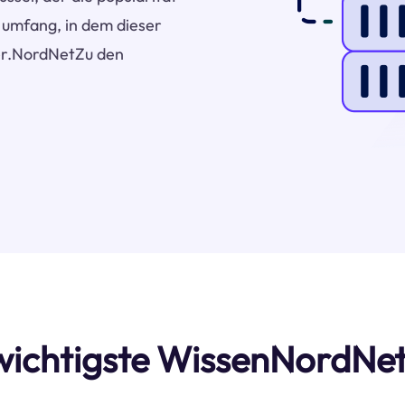
r umfang, in dem dieser
ter.NordNetZu den
s wichtigste WissenNordNe