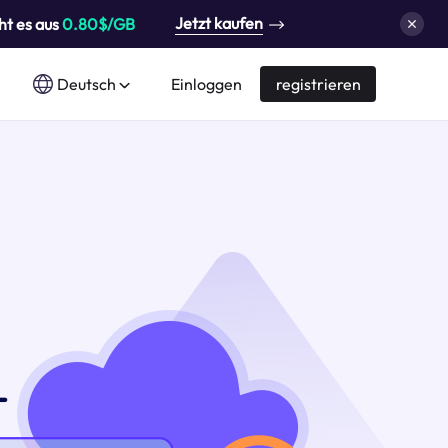
Jetzt kaufen
ht es aus
0.80$/GB
Deutsch
Einloggen
registrieren