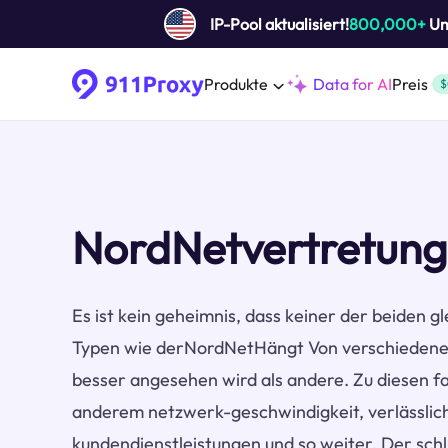
IP-Pool aktualisiert!
800,000+
Um 
Produkte
Data for AI
Preis
$
NordNetvertretung
Es ist kein geheimnis, dass keiner der beiden gl
Typen wie derNordNetHängt Von verschiedenen
besser angesehen wird als andere. Zu diesen f
anderem netzwerk-geschwindigkeit, verlässlichk
kundendienstleistungen und so weiter. Der schlü