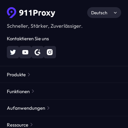
Deutsch
Schneller, Stärker, Zuverlässiger.
Kontaktieren Sie uns
Produkte
Residential Proxies
Beliebt
Funktionen
Unbegrenzte Residential Proxies
Kostenlose Proxy-Liste
Aufanwendungen
Statische Residential Proxies
Proxy-Checker
Statische Rechenzentrums-Proxies
Markenschutz
ISP agentur agentur
Ressource