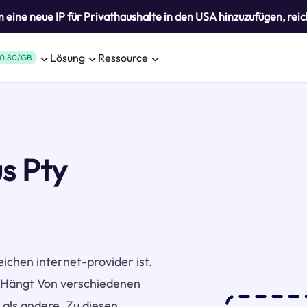
eine neue IP für Privathaushalte in den USA hinzuzufügen, reic
Lösung
Ressource
0.80/GB
s Pty
eichen internet-provider ist.
d)Hängt Von verschiedenen
 als andere. Zu diesen