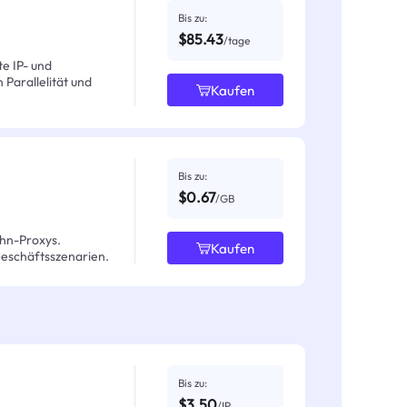
Bis zu:
$85.43
/tage
e IP- und
Parallelität und
Kaufen
Bis zu:
$0.67
/GB
hn-Proxys.
Kaufen
Geschäftsszenarien.
Bis zu:
$3.50
/IP