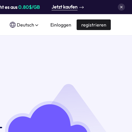
Jetzt kaufen
ht es aus
0.80$/GB
Deutsch
Einloggen
registrieren