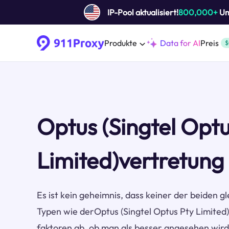
IP-Pool aktualisiert!
800,000+
Um 
Produkte
Data for AI
Preis
$
Optus (Singtel Optu
Limited)vertretung
Es ist kein geheimnis, dass keiner der beiden gl
Typen wie derOptus (Singtel Optus Pty Limite
faktoren ab, ob man als besser angesehen wird