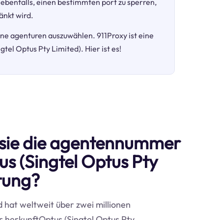
 ebenfalls, einen bestimmten port zu sperren,
änkt wird.
dene agenturen auszuwählen. 911Proxy ist eine
el Optus Pty Limited). Hier ist es!
sie die agentennummer
us (Singtel Optus Pty
tung?
d hat weltweit über zwei millionen
 herkunftOptus (Singtel Optus Pty