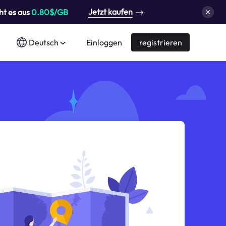
Jetzt kaufen
ht es aus
0.80$/GB
Deutsch
Einloggen
registrieren