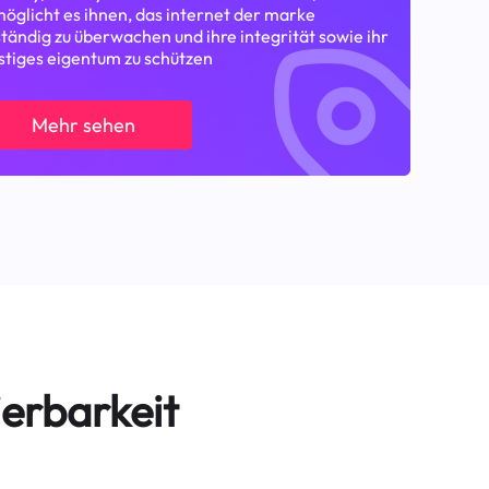
öglicht es ihnen, das internet der marke
tändig zu überwachen und ihre integrität sowie ihr
stiges eigentum zu schützen
Mehr sehen
erbarkeit