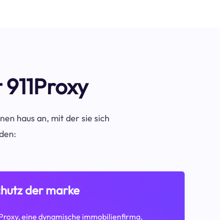
t 911Proxy
nen haus an, mit der sie sich
nden:
hutz der marke
Proxy, eine dynamische immobilienfirma,