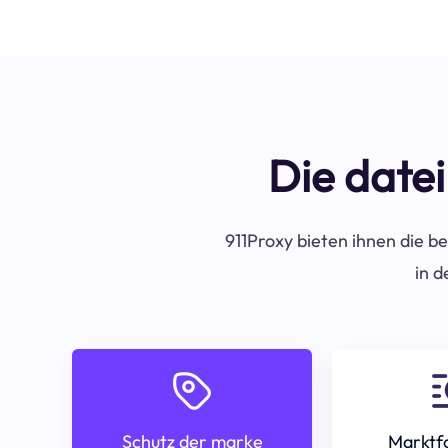
Die datei
911Proxy bieten ihnen die be
in d
Schutz der marke
Marktf