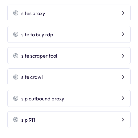
sites proxy
site to buy rdp
site scraper tool
site crawl
sip outbound proxy
sip 911