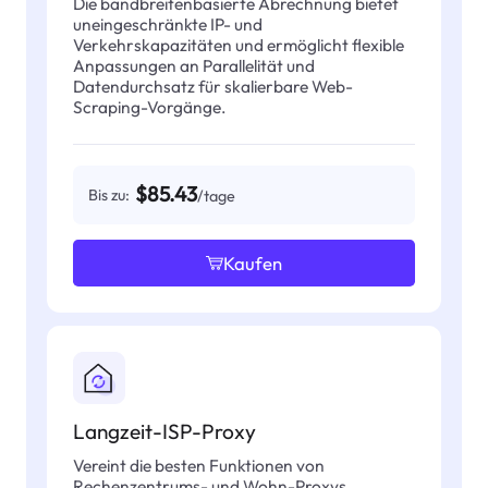
Die bandbreitenbasierte Abrechnung bietet
uneingeschränkte IP- und
Verkehrskapazitäten und ermöglicht flexible
Anpassungen an Parallelität und
Datendurchsatz für skalierbare Web-
Scraping-Vorgänge.
$85.43
Bis zu:
/tage
Kaufen
Langzeit-ISP-Proxy
Vereint die besten Funktionen von
Rechenzentrums- und Wohn-Proxys.