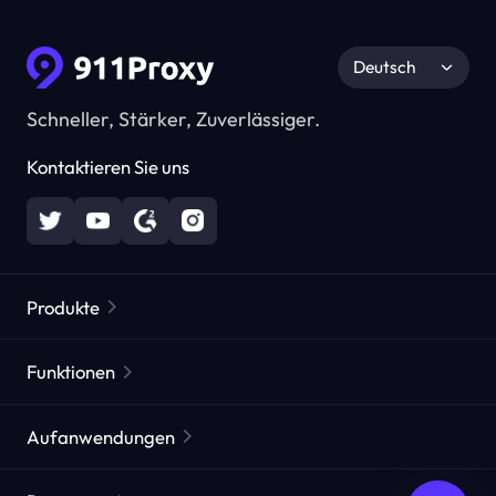
Deutsch
Schneller, Stärker, Zuverlässiger.
Kontaktieren Sie uns
Produkte
Residential Proxies
Beliebt
Funktionen
Unbegrenzte Residential Proxies
Kostenlose Proxy-Liste
Aufanwendungen
Statische Residential Proxies
Proxy-Checker
Statische Rechenzentrums-Proxies
Markenschutz