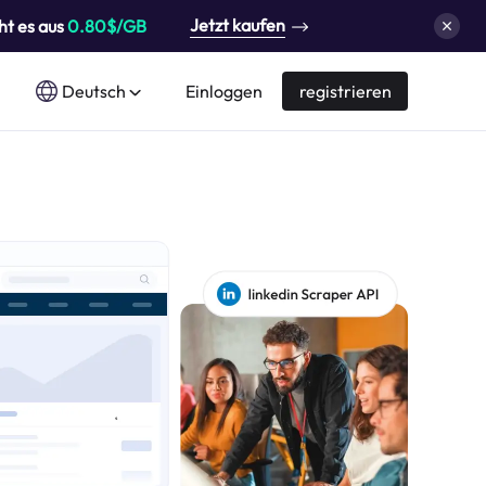
Jetzt kaufen
ht es aus
0.80$/GB
Deutsch
Einloggen
registrieren