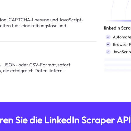
          "post_time": "21 hou
          "company_url": "
          "application_note":
tion, CAPTCHA-Loesung und JavaScript-
        }

eiten fuer eine reibungslose und
      ],

      "search_url": "htt
    }

  ]

}
L-, JSON- oder CSV-Format, sofort
, die erfolgreich Daten liefern.
ren Sie die LinkedIn Scraper API