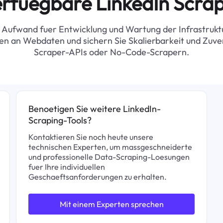
rfuegbare LinkedIn Scra
        },

        {

          "employer": "Refor
 Aufwand fuer Entwicklung und Wartung der Infrastruktu
          "location": "New Yo
n an Webdaten und sichern Sie Skalierbarkeit und Zuve
          "position": "Data 
Scraper-APIs oder No-Code-Scrapern.
          "post_time": "1 wee
          "company_url": 
          "application_note": "
        },

        {

          "employer": "KCRG-
Benoetigen Sie weitere LinkedIn-
          "location": "Cedar R
Scraping-Tools?
          "position": "B
          "post_time": "1 day 
Kontaktieren Sie noch heute unsere
          "company_url": 
technischen Experten, um massgeschneiderte
          "application_note"
und professionelle Data-Scraping-Loesungen
        },

fuer Ihre individuellen
        {

Geschaeftsanforderungen zu erhalten.
          "employer": "Creati
          "location": "Englew
          "position": "Creat
Mit einem Experten sprechen
          "post_time": "10 hou
          "company_url": "