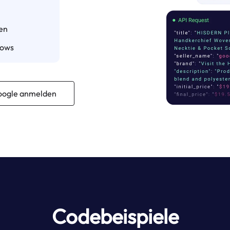
ten
lows
oogle anmelden
Codebeispiele