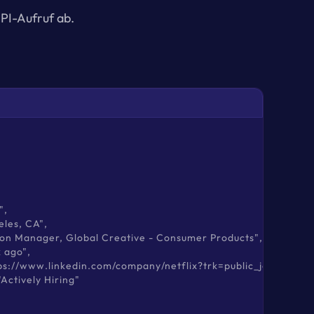
PI-Aufruf ab.
,

eles, CA",

duction Manager, Global Creative - Consumer Products",

k ago",

https://www.linkedin.com/company/netflix?trk=public_jobs_jserp-
 "Actively Hiring"
