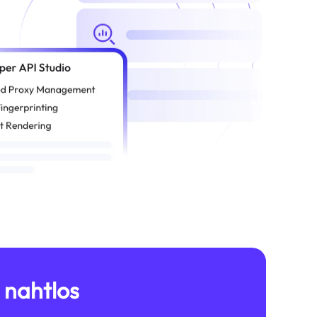
rs ago",

https://www.linkedin.com/company/creative-circle?trk=public_jo
 "Actively Hiring"

ps://www.linkedin.com/jobs-guest/jobs/api/seeMoreJobPostin
 nahtlos