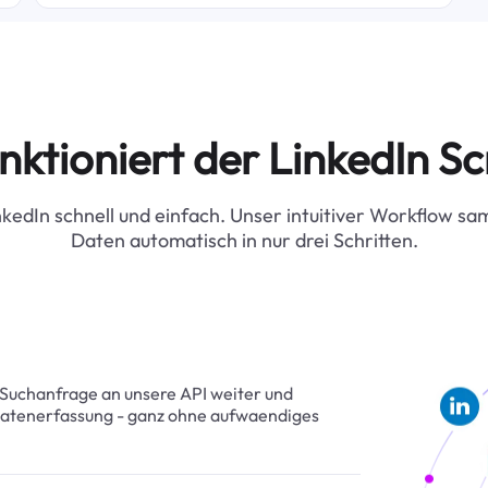
          "application_note"
        },

        {

          "employer": "Thales"
          "location": "Orlando,
          "position": "Proc
nktioniert der LinkedIn S
          "post_time": "1 day 
          "company_url": "
          "application_note":
nkedIn schnell und einfach. Unser intuitiver Workflow sa
        },

        {

Daten automatisch in nur drei Schritten.
          "employer": "Thurs
          "location": "United 
          "position": "Video
          "post_time": "1 wee
          "company_url": 
          "application_note": "
        },

 Suchanfrage an unsere API weiter und
        {

Datenerfassung - ganz ohne aufwaendiges
          "employer": "Creati
          "location": "New Yo
          "position": "Corp