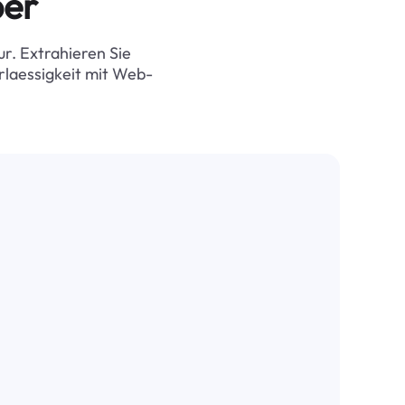
per
mation",

r. Extrahieren Sie
rk, NY",

rlaessigkeit mit Web-
Entry Production Coordinator",

k ago",

"https://www.linkedin.com/company/reformation?trk=public_jobs_
"

TV9",

apids, IA",

REAKING NEWS REPORTER/ ANCHOR (AM/MIDDAY) - KCRG",

ago",

"https://www.linkedin.com/company/kcrg-tv9?trk=public_jobs_jser
: "Be an early applicant"

ve Circle",

ood, CO",

ive Project Manager",

rs ago",

https://www.linkedin.com/company/creative-circle?trk=public_jo