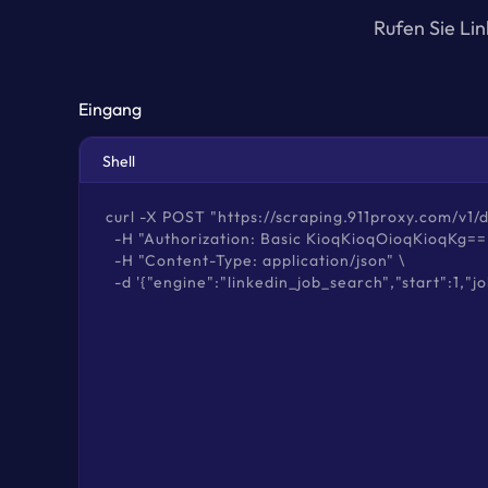
Rufen Sie Li
Eingang
Shell
curl -X POST "https://scraping.911proxy.com/v1/da
  -H "Authorization: Basic KioqKioqOioqKioqKg=="
  -H "Content-Type: application/json" \

  -d '{"engine":"linkedin_job_search","start":1,"j