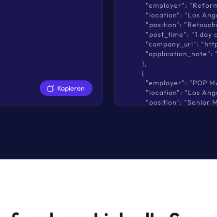
          "employer": "Refor
          "location": "Los Ang
          "position": "Retouch
          "post_time": "1 day 
          "company_url": 
          "application_note": "
        },

        {

          "employer": "POP M
Kopieren
          "location": "Los Ang
          "position": "Senio
          "post_time": "11 hou
          "company_url": "
          "application_note"
        },

        {

          "employer": "Refor
          "location": "Los Ang
          "position": "Vice 
          "post_time": "2 days
          "company_url": 
          "application_note": "