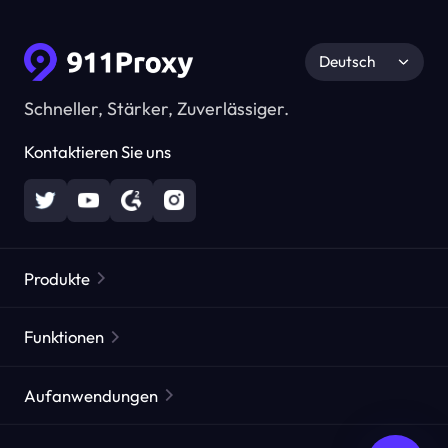
Deutsch
Schneller, Stärker, Zuverlässiger.
Kontaktieren Sie uns
Produkte
Residential Proxies
Beliebt
Funktionen
Unbegrenzte Residential Proxies
Kostenlose Proxy-Liste
Aufanwendungen
Statische Residential Proxies
Proxy-Checker
Statische Rechenzentrums-Proxies
Markenschutz