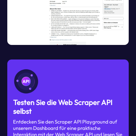
Testen Sie die Web Scraper API
selbst
Entdecken Sie den Scraper API Playground auf
unserem Dashboard für eine praktische
Interaktion mit der Web Scraper API und lesen Sie