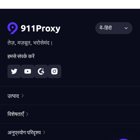
में-हिंदी
तेज़, मज़बूत, भरोसेमंद।
हमसे संपर्क करें
उत्पाद
रेज़िडेंशियल प्रॉक्सीज़
लोकप्रिय
विशेषताएँ
अनलिमिटेड रेज़िडेंशियल प्रॉक्सीज़
मुफ्त प्रॉक्सी सूची
अनुप्रयोग परिदृश्य
स्थैतिक रेज़िडेंशियल प्रॉक्सीज़
प्रॉक्सी चेकर