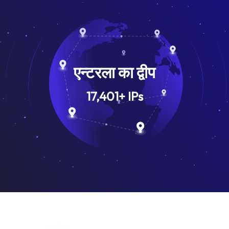
एन्टरला का द्वीप
17,401
+
IPs