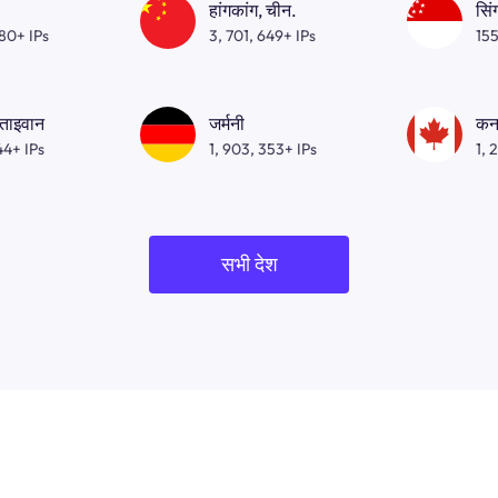
हांगकांग, चीन.
सिं
080+ IPs
3, 701, 649+ IPs
155
 ताइवान
जर्मनी
कन
44+ IPs
1, 903, 353+ IPs
1, 
सभी देश