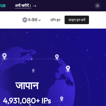
अभी खरीदें।
/GB
में-हिंदी
लॉग इन
साइन इन करें
जापान
4,931,080
+
IPs