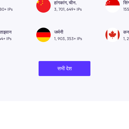
हांगकांग, चीन.
सिं
080+ IPs
3, 701, 649+ IPs
155
 ताइवान
जर्मनी
कन
44+ IPs
1, 903, 353+ IPs
1, 
सभी देश