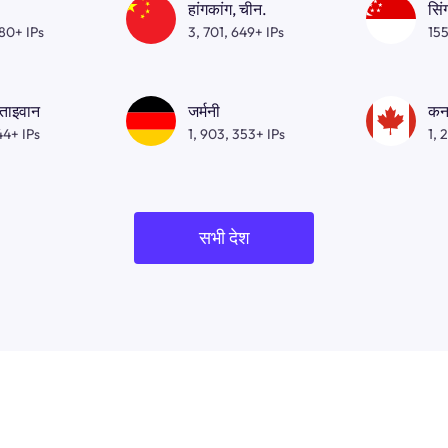
हांगकांग, चीन.
सिं
080+ IPs
3, 701, 649+ IPs
155
 ताइवान
जर्मनी
कन
44+ IPs
1, 903, 353+ IPs
1, 
सभी देश