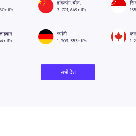
हांगकांग, चीन.
सिं
080+ IPs
3, 701, 649+ IPs
155
 ताइवान
जर्मनी
कन
44+ IPs
1, 903, 353+ IPs
1, 
सभी देश