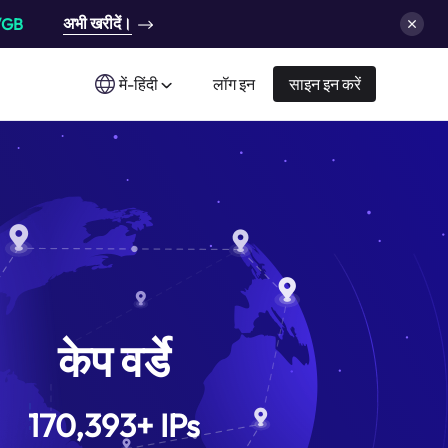
अभी खरीदें।
/GB
में-हिंदी
लॉग इन
साइन इन करें
केप वर्डे
170,393
+
IPs