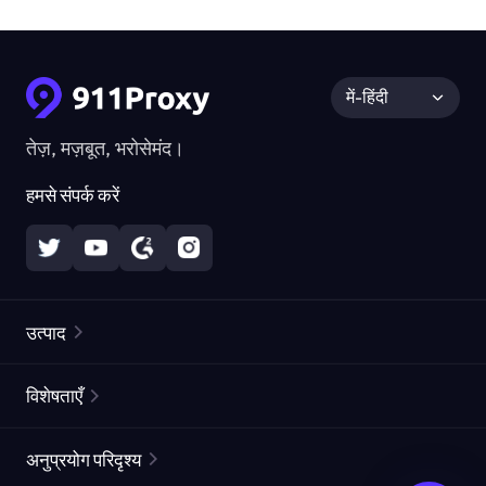
में-हिंदी
तेज़, मज़बूत, भरोसेमंद।
हमसे संपर्क करें
उत्पाद
रेज़िडेंशियल प्रॉक्सीज़
लोकप्रिय
विशेषताएँ
अनलिमिटेड रेज़िडेंशियल प्रॉक्सीज़
मुफ्त प्रॉक्सी सूची
अनुप्रयोग परिदृश्य
स्थैतिक रेज़िडेंशियल प्रॉक्सीज़
प्रॉक्सी चेकर