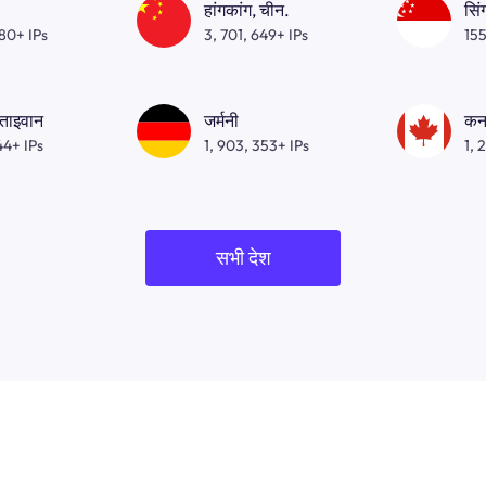
हांगकांग, चीन.
सिं
080+ IPs
3, 701, 649+ IPs
155
 ताइवान
जर्मनी
कन
44+ IPs
1, 903, 353+ IPs
1, 
सभी देश