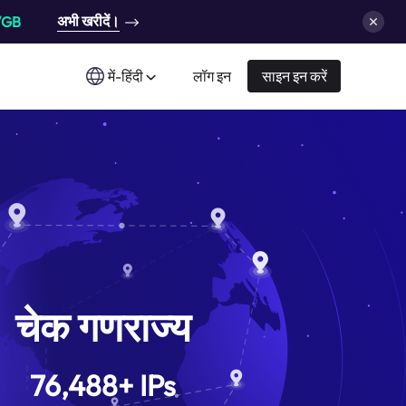
अभी खरीदें।
/GB
में-हिंदी
लॉग इन
साइन इन करें
चेक गणराज्य
76,488
+
IPs