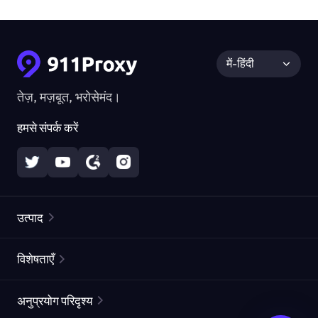
में-हिंदी
तेज़, मज़बूत, भरोसेमंद।
हमसे संपर्क करें
उत्पाद
रेज़िडेंशियल प्रॉक्सीज़
लोकप्रिय
विशेषताएँ
अनलिमिटेड रेज़िडेंशियल प्रॉक्सीज़
मुफ्त प्रॉक्सी सूची
अनुप्रयोग परिदृश्य
स्थैतिक रेज़िडेंशियल प्रॉक्सीज़
प्रॉक्सी चेकर