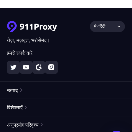
में-हिंदी
तेज़, मज़बूत, भरोसेमंद।
हमसे संपर्क करें
उत्पाद
रेज़िडेंशियल प्रॉक्सीज़
लोकप्रिय
विशेषताएँ
अनलिमिटेड रेज़िडेंशियल प्रॉक्सीज़
मुफ्त प्रॉक्सी सूची
अनुप्रयोग परिदृश्य
स्थैतिक रेज़िडेंशियल प्रॉक्सीज़
प्रॉक्सी चेकर