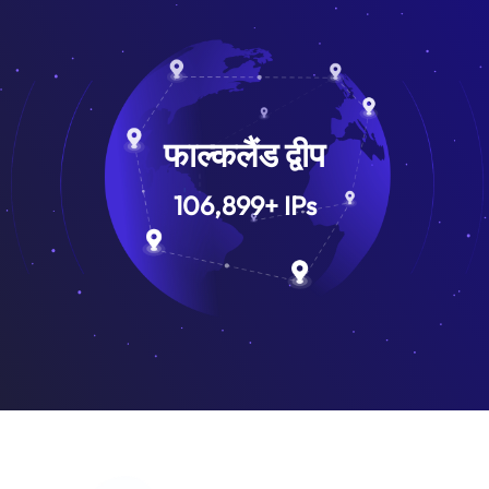
फाल्कलैंड द्वीप
106,899
+
IPs