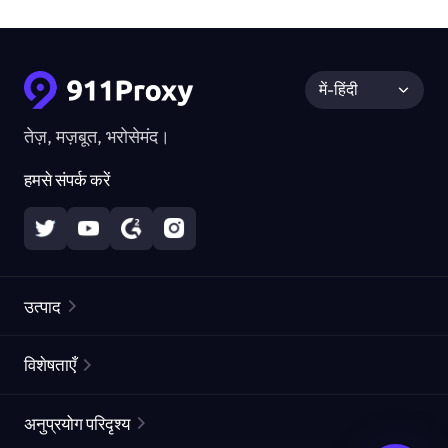
में-हिंदी
तेज़, मज़बूत, भरोसेमंद।
हमसे संपर्क करें
उत्पाद
रेज़िडेंशियल प्रॉक्सीज़
लोकप्रिय
विशेषताएँ
अनलिमिटेड रेज़िडेंशियल प्रॉक्सीज़
मुफ्त प्रॉक्सी सूची
अनुप्रयोग परिदृश्य
स्थैतिक रेज़िडेंशियल प्रॉक्सीज़
प्रॉक्सी चेकर