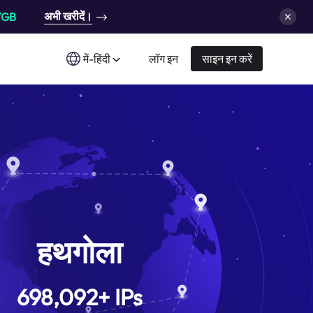
अभी खरीदें।
/GB
में-हिंदी
लॉग इन
साइन इन करें
हथगोला
698,092
+
IPs