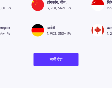
हांगकांग, चीन.
सिं
080+ IPs
3, 701, 649+ IPs
155
 ताइवान
जर्मनी
कन
44+ IPs
1, 903, 353+ IPs
1, 
सभी देश